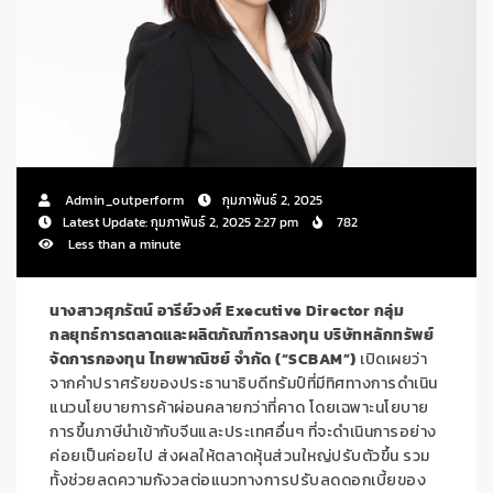
Admin_outperform
กุมภาพันธ์ 2, 2025
Latest Update: กุมภาพันธ์ 2, 2025 2:27 pm
782
Less than a minute
นางสาวศุภรัตน์ อารีย์วงศ์
Executive Director
กลุ่ม
กลยุทธ์การตลาดและผลิตภัณฑ์การลงทุน บริษัทหลักทรัพย์
จัดการกองทุน ไทยพาณิชย์ จำกัด (“
SCBAM
”)
เปิดเผยว่า
จากคำปราศรัยของประธานาธิบดีทรัมป์ที่มีทิศทางการดำเนิน
แนวนโยบายการค้าผ่อนคลายกว่าที่คาด โดยเฉพาะนโยบาย
การขึ้นภาษีนำเข้ากับจีนและประเทศอื่นๆ ที่จะดำเนินการอย่าง
ค่อยเป็นค่อยไป ส่งผลให้ตลาดหุ้นส่วนใหญ่ปรับตัวขึ้น รวม
ทั้งช่วยลดความกังวลต่อแนวทางการปรับลดดอกเบี้ยของ