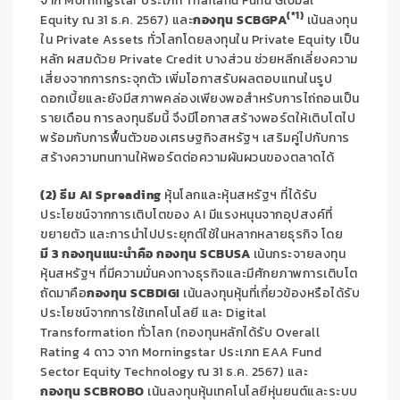
จาก
Morningstar
ประเภท
Thailand Fund Global
(
*1
)
Equity
ณ
31
ธ.ค.
2567
) และ
กองทุน
SCBGPA
เน้นลงทุน
ใน
Private Assets
ทั่วโลกโดยลงทุนใน
Private Equity
เป็น
หลัก ผสมด้วย
Private Credit
บางส่วน ช่วยหลีกเลี่ยงความ
เสี่ยงจากการกระจุกตัว เพิ่มโอกาสรับผลตอบแทนในรูป
ดอกเบี้ยและยังมีสภาพคล่องเพียงพอสำหรับการไถ่ถอนเป็น
รายเดือน การลงทุนธีมนี้ จึงมีโอกาสสร้างพอร์ตให้เติบโตไป
พร้อมกับการฟื้นตัวของเศรษฐกิจสหรัฐฯ เสริมคู่ไปกับการ
สร้างความทนทานให้พอร์ตต่อความผันผวนของตลาดได้
(
2
) ธีม
AI Spreading
หุ้นโลกและหุ้นสหรัฐฯ ที่ได้รับ
ประโยชน์จากการเติบโตของ
AI
มีแรงหนุนจากอุปสงค์ที่
ขยายตัว และการนำไปประยุกต์ใช้ในหลากหลายธุรกิจ โดย
มี
3
กองทุนแนะนำคือ กองทุน
SCBUSA
เน้นกระจายลงทุน
หุ้นสหรัฐฯ ที่มีความมั่นคงทางธุรกิจและมีศักยภาพการเติบโต
ถัดมาคือ
กองทุน
SCBDIGI
เน้นลงทุนหุ้นที่เกี่ยวข้องหรือได้รับ
ประโยชน์จากการใช้เทคโนโลยี และ
Digital
Transformation
ทั่วโลก (กองทุนหลักได้รับ
Overall
Rating
4
ดาว จาก
Morningstar
ประเภท
EAA Fund
Sector Equity Technology
ณ
31
ธ.ค.
2567
) และ
กองทุน
SCBROBO
เน้นลงทุนหุ้นเทคโนโลยีหุ่นยนต์และระบบ