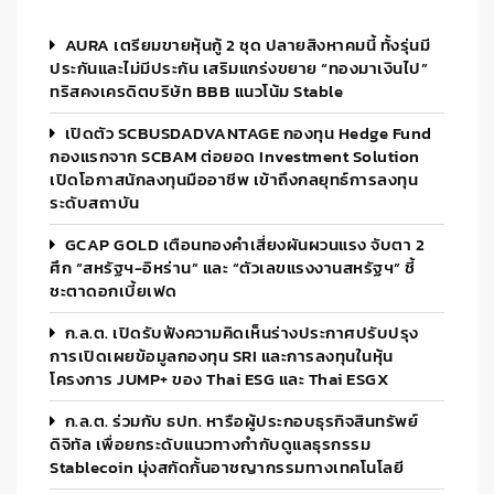
AURA เตรียมขายหุ้นกู้ 2 ชุด ปลายสิงหาคมนี้ ทั้งรุ่นมี
ประกันและไม่มีประกัน เสริมแกร่งขยาย “ทองมาเงินไป”
ทริสคงเครดิตบริษัท BBB แนวโน้ม Stable
เปิดตัว SCBUSDADVANTAGE กองทุน Hedge Fund
กองแรกจาก SCBAM ต่อยอด Investment Solution
เปิดโอกาสนักลงทุนมืออาชีพ เข้าถึงกลยุทธ์การลงทุน
ระดับสถาบัน
GCAP GOLD เตือนทองคำเสี่ยงผันผวนแรง จับตา 2
ศึก “สหรัฐฯ-อิหร่าน” และ “ตัวเลขแรงงานสหรัฐฯ” ชี้
ชะตาดอกเบี้ยเฟด
ก.ล.ต. เปิดรับฟังความคิดเห็นร่างประกาศปรับปรุง
การเปิดเผยข้อมูลกองทุน SRI และการลงทุนในหุ้น
โครงการ JUMP+ ของ Thai ESG และ Thai ESGX
ก.ล.ต. ร่วมกับ ธปท. หารือผู้ประกอบธุรกิจสินทรัพย์
ดิจิทัล เพื่อยกระดับแนวทางกำกับดูแลธุรกรรม
Stablecoin มุ่งสกัดกั้นอาชญากรรมทางเทคโนโลยี