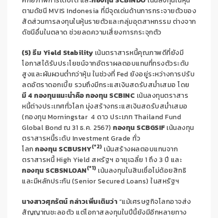
ศักยภาพการเติบโต และ
กองทุน
SCBINDO
เน้นลงทุนในหุ้น
ตามดัชนี
MVIS Indonesia
ที่มีจุดเด่นด้านการกระจายตัวของ
สัดส่วนการลงทุนในหุ้นรายตัวและกลุ่มอุตสาหกรรม ต่างจาก
ดัชนีอื่นในตลาด ช่วยลดความเสี่ยงการกระจุกตัว
(
5
) ธีม
Yield Stability
เน้นตราสารหนี้คุณภาพดีที่ยังมี
โอกาสได้รับประโยชน์จากอัตราผลตอบแทนที่ทรงตัวระดับ
สูงและผันผวนต่ำกว่าหุ้น
ในช่วงที่
Fed
ยังอยู่ระหว่างการปรับ
ลดอัตราดอกเบี้ย รวมถึงมีกระแสเงินสดรับสม่ำเสมอ โดย
มี
4
กองทุนแนะนำคือ กองทุน
SCBINC
เน้นลงทุนตราสาร
หนี้ต่างประเทศทั่วโลก มุ่งสร้างกระแสเงินสดรับสม่ำเสมอ
(กองทุน
Morningstar
4
ดาว ประเภท
Thailand Fund
Global Bond
ณ
31
ธ.ค.
2567
)
กองทุน
SCBGSIF
เน้นลงทุน
ตราสารหนี้ระดับ
Investment Grade
ทั่ว
(
*2
)
โลก
กองทุน
SCBUSHY
เน้นสร้างผลตอบแทนจาก
ตราสารหนี้
High Yield
สหรัฐฯ อายุเฉลี่ย
1
ถึง
3
ปี และ
(
*1
)
กองทุน
SCBSNLOAN
เน้นลงทุนในสินเชื่อไม่ด้อยสิทธิ
และมีหลักประกัน
(Senior Secured Loans)
ในสหรัฐฯ
นางสาวศุภรัตน์ กล่าวเพิ่มเติมว่า
“แม้เศรษฐกิจโลกอาจส่ง
สัญญาณชะลอตัว แต่โอกาสลงทุนในปีนี้ยังมีอีกหลายทาง