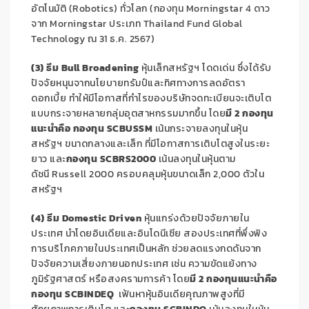
อัตโนมัติ (
Robotics)
ทั่วโลก (กองทุน
Morningstar
4
ดาว
จาก
Morningstar
ประเภท
Thailand Fund Global
Technology
ณ
31
ธ.ค.
2567
)
(
3
) ธีม
Bull Broadening
หุ้นเล็กสหรัฐฯ โดดเด่น
ซึ่งได้รับ
ปัจจัยหนุนจากนโยบายทรัมป์และทิศทางการลดอัตรา
ดอกเบี้ย ทำให้มีโอกาสที่กำไรของบริษัทจดทะเบียนจะเติบโต
แบบกระจายหลายกลุ่มอุตสาหกรรมมากขึ้น โดย
มี
2
กองทุน
แนะนำคือ กองทุน
SCBUSSM
เน้นกระจายลงทุนในหุ้น
สหรัฐฯ ขนาดกลางและเล็ก ที่มีโอกาสการเติบโตสูงในระยะ
ยาว และ
กองทุน
SCBRS2000
เน้นลงทุนในหุ้นตาม
ดัชนี
Russell
2000 ครอบคลุมหุ้นขนาดเล็ก
2,000
ตัวใน
สหรัฐฯ
(
4
) ธีม
Domestic Driven
หุ้นแกร่งด้วยปัจจัยภายใน
ประเทศ นำโดยอินเดียและอินโดนีเซีย สองประเทศที่พึ่งพิง
การบริโภคภายในประเทศเป็นหลัก ช่วยลดแรงกดดันจาก
ปัจจัยความเสี่ยงภายนอกประเทศ เช่น ความขัดแย้งทาง
ภูมิรัฐศาสตร์ หรือสงครามการค้า โดย
มี
2
กองทุนแนะนำคือ
กองทุน
SCBINDEQ
เฟ้นหาหุ้นอินเดียคุณภาพสูงที่มี