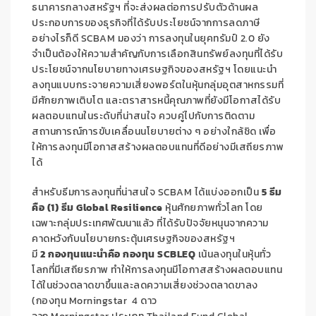
ธนาคารกลางสหรัฐฯ ที่จะส่งผลต่อการปรับตัวด้านผล
ประกอบการของธุรกิจที่ได้รับประโยชน์จากการลดภาษี
อย่างไรก็ดี
SCBAM
มองว่า การลงทุนในยุคทรัมป์
2.0
ยัง
จำเป็นต้องให้ความสำคัญกับการเลือกสินทรัพย์ลงทุนที่ได้รับ
ประโยชน์จากนโยบายทางเศรษฐกิจของสหรัฐฯ โดยแนะนำ
ลงทุนแบบกระจายความเสี่ยงพอร์ตในหุ้นกลุ่มอุตสาหกรรมที่
มีศักยภาพเติบโต และตราสารหนี้คุณภาพที่ยังมีโอกาสได้รับ
ผลตอบแทนในระดับที่น่าสนใจ ควบคู่ไปกับการติดตาม
สถานการณ์การขับเคลื่อนนโยบายต่าง ๆ อย่างใกล้ชิด เพื่อ
ให้การลงทุนมีโอกาสสร้างผลตอบแทนที่ดีอย่างมีเสถียรภาพ
ได้
สำหรับธีมการลงทุนที่น่าสนใจ
SCBAM
ได้แบ่งออกเป็น
5
ธีม
คือ (
1
)
ธีม
Global Resilience
หุ้นศักยภาพทั่วโลก โดย
เฉพาะกลุ่มประเทศพัฒนาแล้ว
ที่ได้รับปัจจัยหนุนจากความ
คาดหวังกับนโยบายกระตุ้นเศรษฐกิจของสหรัฐฯ
มี
2
กองทุนแนะนำคือ กองทุน
SCBLEQ
เน้นลงทุนในหุ้นทั่ว
โลกที่มีเสถียรภาพ ทำให้การลงทุนมีโอกาสสร้างผลตอบแทน
ได้ในช่วงตลาดขาขึ้นและลดความเสี่ยงช่วงตลาดขาลง
(กองทุน
Morningstar
4
ดาว