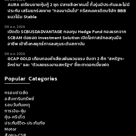
AURA เตรียมขายหุ้นกู้ 2 ชุด ปลายสิงหาคมนี้ ทั้งรุ่นมีประกันและไม่มี
ประกัน เสริมแกร่งขยาย "ทองมาเงินไป" ทริสคงเครดิตบริษัท BBB
แนวโน้ม Stable
08 ส.ค. 2026
เปิดตัว SCBUSDADVANTAGE กองทุน Hedge Fund กองแรกจาก
SCBAM ต่อยอด Investment Solution เปิดโอกาสนักลงทุนมือ
อาชีพ เข้าถึงกลยุทธ์การลงทุนระดับสถาบัน
08 ส.ค. 2026
GCAP GOLD เตือนทองคำเสี่ยงผันผวนแรง จับตา 2 ศึก "สหรัฐฯ-
อิหร่าน" และ "ตัวเลขแรงงานสหรัฐฯ" ชี้ชะตาดอกเบี้ยเฟด
Popular Categories
กรอบข่าวลีด
อสังหาริมทรัพย์
รอบวันทันเหตุ
การเงิน-หุ้น
หุ้น-คริปโต
ประกันชีวิต-ประกันภัย
Motor
สังคม-CSR