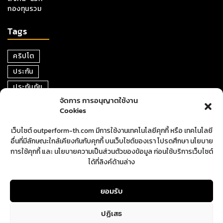
กองทุนรวม
Tags
คริปโต
ประกัน
ประกันภัย
จัดการ การอนุญาตใช้งาน
หุ้น
Cookies
การเงิน
เว็บไซต์ outperform-th.com มีการใช้งานเทคโนโลยีคุกกี้ หรือ เทคโนโลยี
ตราสารหนี้
อื่นที่มีลักษณะใกล้เคียงกันกับคุกกี้ บนเว็บไซต์ของเรา โปรดศึกษา นโยบาย
อสังหาริมทรัพย์
การใช้คุกกี้ และ นโยบายความเป็นส่วนตัวของข้อมูล ก่อนใช้บริการเว็บไซต์
ได้ที่ลิงค์ด้านล่าง
ปันผล
ตลาดหุ้น
ยอมรับ
ปฏิเสธ