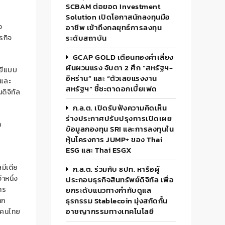
SCBAM ต่อยอด Investment
Solution เปิดโอกาสนักลงทุนมือ
ง
อาชีพ เข้าถึงกลยุทธ์การลงทุน
ระดับสถาบัน
รกิจ
GCAP GOLD เตือนทองคำเสี่ยง
ผันผวนแรง จับตา 2 ศึก “สหรัฐฯ-
ลยีแบบ
อิหร่าน” และ “ตัวเลขแรงงาน
 และ
สหรัฐฯ” ชี้ชะตาดอกเบี้ยเฟด
ดิจิทัล
ก.ล.ต. เปิดรับฟังความคิดเห็น
ร่างประกาศปรับปรุงการเปิดเผย
ด
ข้อมูลกองทุน SRI และการลงทุนใน
หุ้นโครงการ JUMP+ ของ Thai
ESG และ Thai ESGX
มีเดีย
ก.ล.ต. ร่วมกับ ธปท. หารือผู้
าหนึ่ง
ประกอบธุรกิจสินทรัพย์ดิจิทัล เพื่อ
าร
ยกระดับแนวทางกำกับดูแล
ธุรกรรม Stablecoin มุ่งสกัดกั้น
าก
อาชญากรรมทางเทคโนโลยี
ี่คนไทย