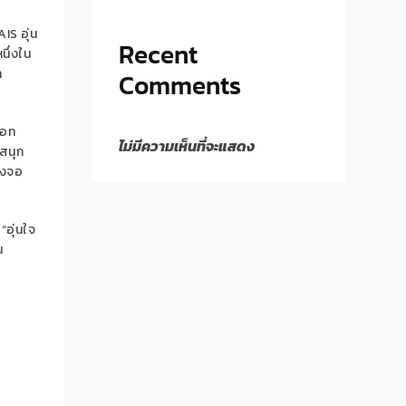
IS อุ่น
Recent
นึ่งใน
า
Comments
เอท
ไม่มีความเห็นที่จะแสดง
มสนุก
องจอ
“อุ่นใจ
น