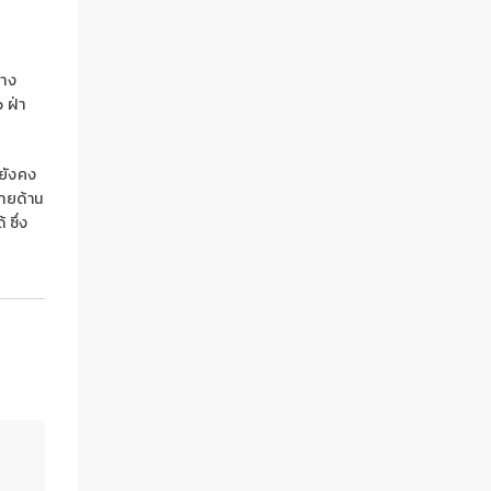
่าง
 ฝ่า
ยยังคง
มายด้าน
 ซึ่ง