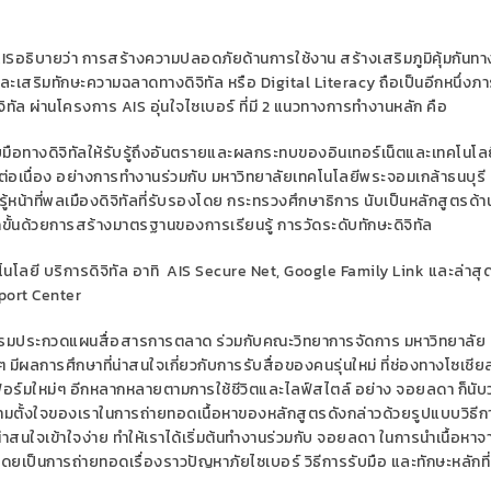
AISอธิบายว่า การสร้างความปลอดภัยด้านการใช้งาน สร้างเสริมภูมิคุ้มกันทา
ละเสริมทักษะความฉลาดทางดิจิทัล หรือ Digital Literacy ถือเป็นอีกหนึ่งภา
จิทัล ผ่านโครงการ AIS อุ่นใจไซเบอร์ ที่มี 2 แนวทางการทำงานหลัก คือ
รับมือทางดิจิทัลให้รับรู้ถึงอันตรายและผลกระทบของอินเทอร์เน็ตและเทคโนโ
ละต่อเนื่อง อย่างการทำงานร่วมกับ มหาวิทยาลัยเทคโนโลยีพระจอมเกล้าธนบุรี
น้าที่พลเมืองดิจิทัลที่รับรองโดย กระทรวงศึกษาธิการ นับเป็นหลักสูตรด้าน
ขั้นด้วยการสร้างมาตรฐานของการเรียนรู้ การวัดระดับทักษะดิจิทัล
โนโลยี บริการดิจิทัล อาทิ AIS Secure Net, Google Family Link และล่าสุ
eport Center
ิจกรรมประกวดแผนสื่อสารการตลาด ร่วมกับคณะวิทยาการจัดการ มหาวิทยาลัย
ลการศึกษาที่น่าสนใจเกี่ยวกับการรับสื่อของคนรุ่นใหม่ ที่ช่องทางโซเชียล
ตฟอร์มใหม่ๆ อีกหลากหลายตามการใช้ชีวิตและไลฟ์สไตล์ อย่าง จอยลดา ก็นับว่
ตั้งใจของเราในการถ่ายทอดเนื้อหาของหลักสูตรดังกล่าวด้วยรูปแบบวิธีก
่าสนใจเข้าใจง่าย ทำให้เราได้เริ่มต้นทำงานร่วมกับ จอยลดา ในการนำเนื้อหาจ
ยเป็นการถ่ายทอดเรื่องราวปัญหาภัยไซเบอร์ วิธีการรับมือ และทักษะหลักท