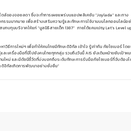
ตามสไตล์ของจอยลดา ซึ่งจะทำการเผยแพร่บนแอปพลิเคชัน “Joylada” และทาง
ิจกรรมมากมาย เพื่อสร้างเสริมความรู้และทักษะการใช้งานบนโลกออนไลน์อย
ทบทุนบริจาคให้แก่ “มูลนิธิสายเด็ก 1387” ภายใต้แคมเปญ Let’s Level up
อหาวิธีการใหม่ๆ เพื่อทำให้คนไทยมีทักษะดิจิทัล เข้าใจ รู้เท่าทัน ภัยไซเบอร์ โด
ละเครื่องมือที่มีไปยังคนไทยทุกกลุ่ม รวมถึงวันนี้ AIS ยังเดินหน้าขยับเป้าห
ใหม่ และมีดัชนีชี้วัดที่บ่งบอกถึงระดับทักษะการรับมือภัยไซเบอร์ที่จับต้องได้
ดิจิทัลเกิดการพัฒนาอย่างยั่งยืน”