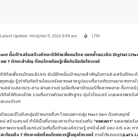
Latest Update: กรกฎาคม 11, 2022 8:59 am
1,710
t ตั้งเป้าเสริมสร้างทักษะดิจิทัลเพื่อคนไทย
ตอกย้ำแนวคิด
Digital Lite
มเผย
7 ทักษะสำคัญ ที่คนไทยต้องรู้เพื่อรับมือภัยไซเบอร์
จิทัลเพื่อคนไทยแล้วAIS ยังมีอีกหนึ่งเป้าหมายสำคัญในการส่งเสริมทักษะด
ทุกกลุ่ม รู้เท่าทันภัยด้านไซเบอร์หลากหลายรูปแบบที่อาจเกิดตามมาจากการใ
ำงานอย่างสอดประสาน ผ่านความร่วมมือกับพาร์ทเนอร์ที่หลากหลาย ทั้งภาครั
ะดิจิทัลให้กับคนไทย รวมถึงการพัฒนาหลักสูตร อุ่นใจไซเบอร์ บนแพลตฟอร์มที
รูปแบบต่างๆ
ัยไซเบอร์ไปยังกลุ่มเป้าหมายอื่นๆ โดยเฉพาะกลุ่ม Next Gen ด้วยกลยุทธ์
่ สร้างสรรค์ ทำให้เป็นที่มาของการทำงานร่วมกับ
“จอยลดา”
แพลตฟอร์มน
้ศักยภาพความแข็งแกร่งร่วมกันทั้งด้านองค์ความรู้ เทคโนโลยี ของ AIS และ ก
 ที่สะท้อนถึง 7 ทักษะหลักที่คนไทยควรรู้ในยุคไซเบอร์
ภายใต้แคมเปญ
Let’s L