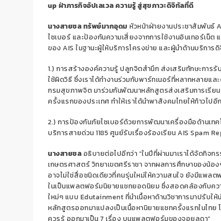
up ฝ่าภารกิจอัปเลเวล ความรู้ สู่สุขภาวะดิจิทัลที่ดี
นางสายชล ทรัพย์มากอุดม
หัวหน้าฝ่ายงานประชาสัมพันธ์ 
ไซเบอร์ และป้องกันความเสี่ยงจากการใช้งานอินเทอร์เน็ต แ
ของ AIS ในฐานะผู้ให้บริการโครงข่าย และผู้นำด้านบริการดิ
1.) การสร้างองค์ความรู้ ปลูกจิตสำนึก ส่งเสริมทักษะการ
ใช้ผิดวิธี ซึ่งเราได้ทำงานร่วมกับพาร์ทเนอร์ที่หลากหลายแ
กรมสุขภาพจิต มาร่วมกันพัฒนาหลักสูตรส่งเสริมการเรียนรู้ห
ครั้งแรกของประเทศ ทำให้เราได้นำพาสังคมไทยให้ก้าวไปอีก
2.) การป้องกันภัยไซเบอร์ด้วยการพัฒนาเครื่องมือด้านเทค
บริการสายด่วน 1185 ศูนย์รับเรื่องร้องเรียน AIS Spam R
นางสายชล
อธิบายต่อไปอีกว่า “ในปีที่ผ่านมาเราได้จัดก
เกษตรศาสตร์ วิทยาเขตศรีราชา จากผลการศึกษาของน้องๆ มีผ
อาจไม่ใช่สื่อชนิดเดียวที่คนรุ่นใหม่ให้ความสนใจ ยังมีแพล
ในเป็นแพลตฟอร์มนิยายแชทยอดนิยม ซึ่งสอดคล้องกับความ
ใหม่ๆ แบบ Edutainment ที่นำเนื้อหาด้านวิชาการมาปรับให้น
หลักสูตรออกมาแปลงเป็นเนื้อหานิยายแชทครั้งแรกในไทย โด
ควรรู้ ออกมาเป็น 7 เรื่อง บนแพลตฟอร์มของจอยลดา”