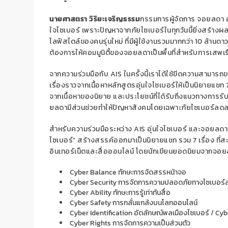
นายศาสตรา วิริยะเจริญธรรม
กรรมการผู้จัดการ จอยลดา อธิ
ใจไซเบอร์ เพราะปัญหาจากภัยไซเบอร์ในทุกวันนี้ยิ่งสร้างผล
ไลฟ์สไตล์ของคนรุ่นใหม่ ที่มีผู้ใช้งานรวมมากกว่า 10 ล้านดา
ต้องการให้คอมมูนิตี้ของจอยลดาเป็นพื้นที่สำหรับการเสพเร
จากความร่วมมือกับ AIS ในครั้งนี้เราได้ใช้ขีดความสามาร
เรื่องราวจากเนื้อหาหลักสูตรอุ่นใจไซเบอร์ให้เป็นนิยายแชท 7 เ
จากเนื้อหาของนิยาย และประโยชน์ที่ได้รับถึงแนวทางการรับม
ยลดามีส่วนช่วยทำให้ปัญหาสังคมโดยเฉพาะภัยไซเบอร์ลด
สำหรับความร่วมมือระหว่าง AIS อุ่นใจไซเบอร์ และจอยลดา ใน
ไซเบอร์” สร้างสรรค์ออกมาเป็นนิยายแชท รวม 7 เรื่อง ที่สะท้
อินเทอร์เน็ตและสื่อออนไลน์ โดยนักเขียนยอดนิยมจากจอยลด
Cyber Balance ทักษะการจัดสรรหน้าจอ
Cyber Security การจัดการความปลอดภัยทางไซเบอร์
Cyber Ability ทักษะการรู้เท่าทันสื่อ
Cyber Safety การกลั่นแกล้งบนโลกออนไลน์
Cyber Identification อัตลักษณ์พลเมืองไซเบอร์ / C
Cyber Rights การจัดการความเป็นส่วนตัว