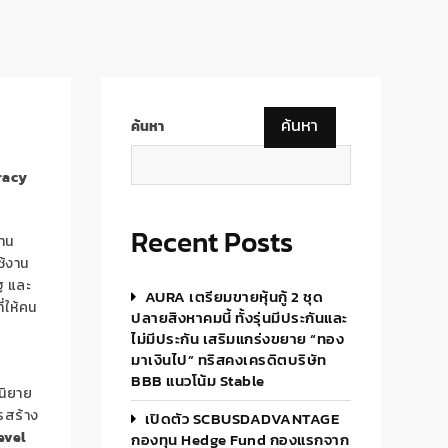
ค้นหา
ค้นหา
racy
Recent Posts
้าน
ช้งาน
ฐ และ
AURA เตรียมขายหุ้นกู้ 2 ชุด
่ให้คน
ปลายสิงหาคมนี้ ทั้งรุ่นมีประกันและ
ไม่มีประกัน เสริมแกร่งขยาย “ทอง
มาเงินไป” ทริสคงเครดิตบริษัท
BBB แนวโน้ม Stable
ิยาย
ารสร้าง
เปิดตัว SCBUSDADVANTAGE
evel
กองทุน Hedge Fund กองแรกจาก