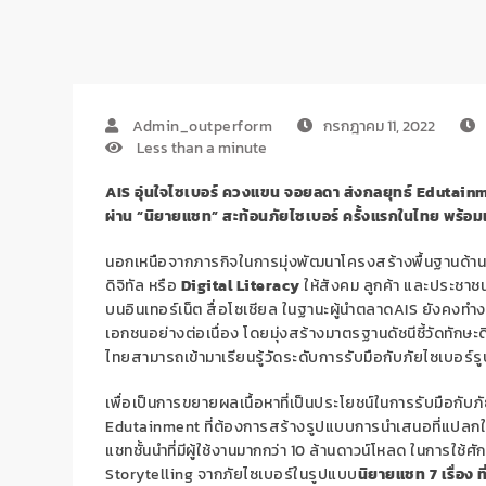
Admin_outperform
กรกฎาคม 11, 2022
Less than a minute
AIS อุ่นใจไซเบอร์ ควงแขน จอยลดา ส่งกลยุทธ์ Edutainmen
ผ่าน “นิยายแชท” สะท้อนภัยไซเบอร์ ครั้งแรกในไทย
พร้อ
นอกเหนือจากภารกิจในการมุ่งพัฒนาโครงสร้างพื้นฐานด้านดิ
ดิจิทัล หรือ
Digital Literacy
ให้สังคม ลูกค้า และประชาชน
บนอินเทอร์เน็ต สื่อโซเชียล ในฐานะผู้นำตลาดAIS ยังคงท
เอกชนอย่างต่อเนื่อง โดยมุ่งสร้างมาตรฐานดัชนีชี้วัดทักษ
ไทยสามารถเข้ามาเรียนรู้วัดระดับการรับมือกับภัยไซเบอร์
เพื่อเป็นการขยายผลเนื้อหาที่เป็นประโยชน์ในการรับมือกับภ
Edutainment ที่ต้องการสร้างรูปแบบการนำเสนอที่แปลกใหม
แชทชั้นนำที่มีผู้ใช้งานมากกว่า 10 ล้านดาวน์โหลด ในการใช
Storytelling จากภัยไซเบอร์ในรูปแบบ
นิยายแชท
7 เรื่อง