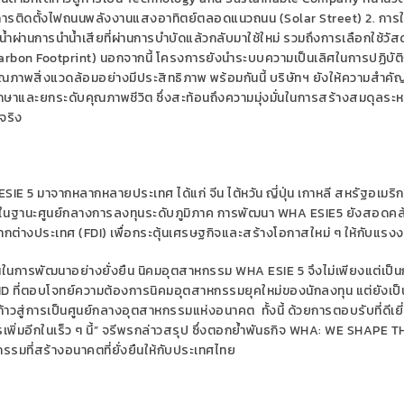
การติดตั้งไฟถนนพลังงานแสงอาทิตย์ตลอดแนวถนน
(Solar Street) 2.
การใ
น้ำผ่านการนำน้ำเสียที่ผ่านการบำบัดแล้วกลับมาใช้ใหม่ รวมถึงการเลือกใช้วัสดุท
arbon Footprint)
นอกจากนี้ โครงการยังนำระบบความเป็นเลิศในการปฏิบัต
ณภาพสิ่งแวดล้อมอย่างมีประสิทธิภาพ พร้อมกันนี้ บริษัทฯ ยังให้ความสำคั
และยกระดับคุณภาพชีวิต ซึ่งสะท้อนถึงความมุ่งมั่นในการสร้างสมดุลระห
จริง
SIE 5
มาจากหลากหลายประเทศ ได้แก่ จีน ไต้หวัน ญี่ปุ่น เกาหลี สหรัฐอเมริ
ทยในฐานะศูนย์กลางการลงทุนระดับภูมิภาค การพัฒนา
WHA ESIE5
ยังสอดคล
กต่างประเทศ (
FDI)
เพื่อกระตุ้นเศรษฐกิจและสร้างโอกาสใหม่ ๆ ให้กับแรง
งมั่นในการพัฒนาอย่างยั่งยืน นิคมอุตสาหกรรม
WHA ESIE 5
จึงไม่เพียงแต่เป็น
ID
ที่ตอบโจทย์ความต้องการนิคมอุตสาหกรรมยุคใหม่ของนักลงทุน แต่ยังเป
สู่การเป็นศูนย์กลางอุตสาหกรรมแห่งอนาคต ทั้งนี้ ด้วยการตอบรับที่ดีเย
่มอีกในเร็ว ๆ นี้
”
จรีพรกล่าวสรุป ซึ่งตอกย้ำ
พันธกิจ
WHA: WE SHAPE T
รมที่สร้างอนาคตที่ยั่งยืนให้กับประเทศไทย