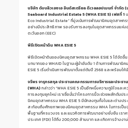
บริษัท ดับบลิวเอชเอ อินดัสเตรียล ดีเวลลอปเมนท์ จำกัด 
Seaboard Industrial Estate 5 (WHA ESIE 5)
เฟสที่
1
บ
Eco Industrial Estate”
ที่
มุ่งเน้นการพัฒนานิคมอุตสาหกรร
อย่างมีประสิทธิภาพ
รองรับการลงทุนในอุตสาหกรรมแห่ง
ตะวันออก (
EEC)
พิธีเปิดหน้าดิน
WHA ESIE 5
พิธีเปิดหน้าดินของ
นิคมอุตสาหกรรม
WHA ESIE 5
ได้จัดข
บทบาทของ
WHAID
ในฐานะผู้นำอันดับ
1
ด้านการพัฒนานิค
ESIE 5
เริ่มดำเนินการพัฒนาตั้งแต่ต้นปี
2568
และพร้อมให้นั
จรีพร จารุกรสกุล ประธานคณะกรรมการบริหารและประธานเจ้า
(WHA)
กล่าวว่า “
WHA ESIE 5
เป็นอีกหนึ่งความภูมิใจและ
การลงทุนยุคใหม่ เราเชื่อมั่นว่าโครงการนี้จะช่วยผลักดัน
นิคมอุตสาหกรรม
WHA ESIE 5
มีนักลงทุนทั้งในและต่างประเ
สะท้อนถึงศักยภาพของนิคมอุตสาหกรรม
WHA
ในการเป็น
พื้นฐานที่ครบวงจร และแนวคิดการพัฒนาอย่างยั่งยืน เรา
ประเทศ
(FDI)
ได้ถึง
200,000
ล้านบาท และเกิดการจ้างงาน