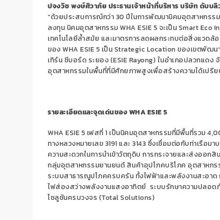
ปจงวิช พงษ์ศิวาภัย ประธานเจ้าหน้าที่บริหาร บริษัท ดับบ
“ด้วยประสบการณ์กว่า
30
ปีในการพัฒนานิคมอุตสาหกรรม 
ลงทุน นิคมอุตสาหกรรม
WHA ESIE 5
จะเป็น
Smart Eco In
เทคโนโลยีล้ำสมัย และมาตรการลดผลกระทบต่อสิ่งแวดล้อม 
ของ
WHA ESIE 5
เป็น
Strategic Location
ของเขตพัฒนา
เทิร์น ซีบอร์ด ระยอง (
ESIE Rayong)
ในอำเภอปลวกแดง จัง
อุตสาหกรรมในพื้นที่ที่มีศักยภาพสูงเพื่อสร้างความได้เปรี
รายละเอียดและจุดเด่นของ
WHA ESIE 5
WHA ESIE 5
เฟสที่
1
เป็นนิคมอุตสาหกรรมที่มีพื้นที่รวม
4,0
ทางหลวงหมายเลข
3191
และ
3143
ซึ่งเชื่อมต่อกับท่าเรื
ความสะดวกในการนำเข้าวัตถุดิบ การกระจายและส่งออกสินค
กลุ่มอุตสาหกรรมยานยนต์ สินค้าอุปโภคบริโภค อุตสาหกรร
ระบบสาธารณูปโภคครบครัน ทั้งไฟฟ้า
และ
พลังงานสะอาด ก
ไฟส่องสว่างพลังงานแสงอาทิตย์ ระบบรักษาความปลอดภั
โซลูชันครบวงจร (
Total Solutions)