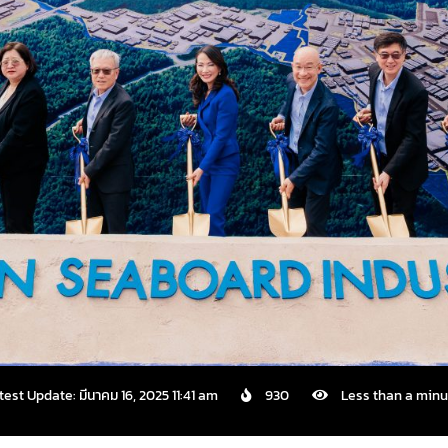
test Update: มีนาคม 16, 2025 11:41 am
930
Less than a minu