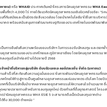
(มหาชน)
หรือ
WHAID
ประกาศเดินหน้าโครงการนิคมอุตสาหกรรม
WHA Eas
นพื้นที่กว่า
4,000
ไร่ ภายใต้แนวคิดนิคมอุตสาหกรรมเชิงนิเวศอัจฉริยะ “
Sm
มที่ทันสมัยและเป็นมิตรต่อสิ่งแวดล้อม โดยนำเทคโนโลยีมาใช้ในการบริหาร
อนาคต พร้อมสนับสนุนการพัฒนาเศรษฐกิจของประเทศไทยในเขตพัฒนาพิ
ึ้น เป็นการยืนยันถึงความพร้อมของบริษัทฯ ในการรองรับนักลงทุน และตอกย้ำ
มมอุตสาหกรรมของประเทศไทยและภูมิภาคอาเซียน โดยนิคมอุตสาหกรรม
W
กลงทุนเริ่มเข้าก่อสร้างได้ปลายปี
2568
หน้าที่บริหารกลุ่มบริษัท ดับบลิวเอชเอ คอร์ปอเรชั่น จำกัด (มหาชน)
ความสำเร็จที่สะท้อนถึงความมุ่งมั่นของเราในการพัฒนานิคมอุตสาหกรรมที่ตอ
ประเทศไทยให้ก้าวสู่การเป็นศูนย์กลางอุตสาหกรรมแห่งอนาคตระดับโลก โดยปัจ
ทศที่เป็น
บริษัทชั้นนำจากหลากหลายอุตสาหกรรม
ให้ความสนใจจำนวนมาก ซึ่
จุดหมายปลายทางสำหรับการลงทุนยุคใหม่ ด้วยทำเลที่ตั้งยุทธศาสตร์ โครงส
คาดว่านิคมอุตสาหกรรม
WHA ESIE 5
จะสามารถดึงเม็ดเงินลงทุนจากต่าง
ได้ถึง
30,000
ตำแหน่ง
”