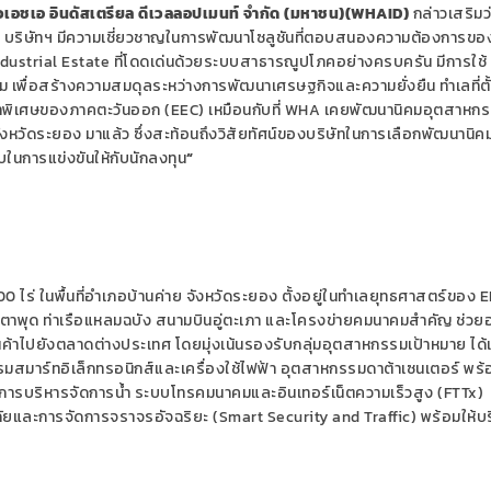
ลิวเอชเอ อินดัสเตรียล ดีเวลลอปเมนท์ จำกัด (มหาชน)(
WHAID)
กล่าวเสริมว
บริษัทฯ มีความเชี่ยวชาญในการพัฒนาโซลูชันที่ตอบสนองความต้องการของ
dustrial Estate
ที่โดดเด่นด้วยระบบสาธารณูปโภคอย่างครบครัน มีการใช้
เพื่อสร้างความสมดุลระหว่างการพัฒนาเศรษฐกิจและความยั่งยืน ทำเลที่ตั
พิเศษของภาคตะวันออก (
EEC)
เหมือนกับที่
WHA
เคยพัฒนานิคมอุตสาหกร
หวัดระยอง มาแล้ว ซึ่งสะท้อนถึงวิสัยทัศน์ของบริษัทในการเลือกพัฒนานิค
ยบในการแข่งขันให้กับนักลงทุน
“
00
ไร่ ในพื้นที่อำเภอบ้านค่าย จังหวัดระยอง ตั้งอยู่ในทำเลยุทธศาสตร์ของ
E
อมาบตาพุด ท่าเรือแหลมฉบัง สนามบินอู่ตะเภา และโครงข่ายคมนาคมสำคัญ ช่ว
้าไปยังตลาดต่างประเทศ โดยมุ่งเน้นรองรับกลุ่มอุตสาหกรรมเป้าหมาย ได้แ
มสมาร์ทอิเล็กทรอนิกส์และเครื่องใช้ไฟฟ้า อุตสาหกรรมดาต้าเซนเตอร์ พร้
ารบริหารจัดการน้ำ ระบบโทรคมนาคมและอินเทอร์เน็ตความเร็วสูง (
FTTx
)
ยและการจัดการจราจรอัจฉริยะ (
Smart Security and Traffic)
พร้อมให้บ