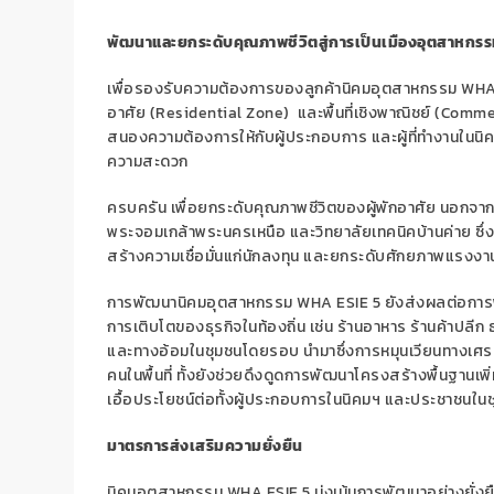
พัฒนาและยกระดับคุณภาพชีวิตสู่การเป็นเมืองอุตสาหกรร
เพื่อรองรับความต้องการของลูกค้านิคมอุตสาหกรรม
WHA
อาศัย (
Residential Zone)
และพื้นที่เชิงพาณิชย์ (
Commer
สนองความต้องการให้กับผู้ประกอบการ และผู้ที่ทำงานในนิคม
ความสะดวก
ครบครัน เพื่อยกระดับคุณภาพชีวิตของผู้พักอาศัย นอกจากนี้
พระจอมเกล้าพระนครเหนือ และวิทยาลัยเทคนิคบ้านค่าย
สร้างความเชื่อมั่นแก่นักลงทุน และยกระดับศักยภาพแรง
การพัฒนานิคมอุตสาหกรรม
WHA ESIE 5
ยังส่งผลต่อการ
การเติบโตของธุรกิจในท้องถิ่น เช่น ร้านอาหาร ร้านค้าปลีก 
และทางอ้อมในชุมชนโดยรอบ นำมาซึ่งการหมุนเวียนทางเศ
คนในพื้นที่ ทั้งยังช่วยดึงดูดการพัฒนาโครงสร้างพื้นฐานเ
เอื้อประโยชน์ต่อทั้งผู้ประกอบการในนิคมฯ และประชาชนใ
มาตรการส่งเสริมความยั่งยืน
นิคมอุตสาหกรรม
WHA ESIE 5
มุ่งเน้นการพัฒนาอย่างยั่งยื