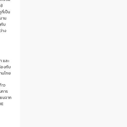
ช้
ี่เป็น
ิงาน
ญกับ
ว่าง
กา และ
้องกับ
งานไทย
ก้าว
็นการ
ี่ยมจาก
HE