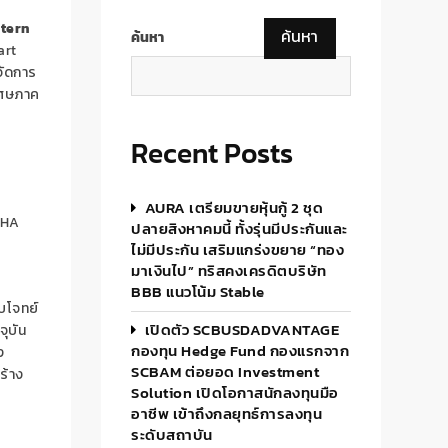
tern
ค้นหา
ค้นหา
art
จัดการ
เศษภาค
Recent Posts
AURA เตรียมขายหุ้นกู้ 2 ชุด
HA
ปลายสิงหาคมนี้ ทั้งรุ่นมีประกันและ
ไม่มีประกัน เสริมแกร่งขยาย “ทอง
มาเงินไป” ทริสคงเครดิตบริษัท
BBB แนวโน้ม Stable
บโจทย์
เปิดตัว SCBUSDADVANTAGE
จุบัน
กองทุน Hedge Fund กองแรกจาก
ง
SCBAM ต่อยอด Investment
ร้าง
Solution เปิดโอกาสนักลงทุนมือ
อาชีพ เข้าถึงกลยุทธ์การลงทุน
ระดับสถาบัน