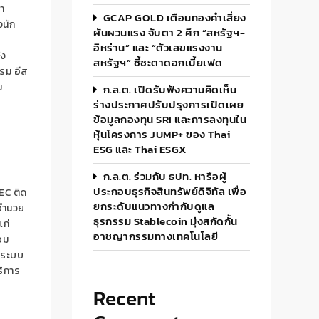
่า
GCAP GOLD เตือนทองคำเสี่ยง
นัก
ผันผวนแรง จับตา 2 ศึก “สหรัฐฯ-
อิหร่าน” และ “ตัวเลขแรงงาน
้ง
สหรัฐฯ” ชี้ชะตาดอกเบี้ยเฟด
รม อีส
ม
ก.ล.ต. เปิดรับฟังความคิดเห็น
ร่างประกาศปรับปรุงการเปิดเผย
ข้อมูลกองทุน SRI และการลงทุนใน
หุ้นโครงการ JUMP+ ของ Thai
ESG และ Thai ESGX
ก.ล.ต. ร่วมกับ ธปท. หารือผู้
ประกอบธุรกิจสินทรัพย์ดิจิทัล เพื่อ
EC
ติด
ยกระดับแนวทางกำกับดูแล
ยอำนวย
ธุรกรรม Stablecoin มุ่งสกัดกั้น
ก่
อาชญากรรมทางเทคโนโลยี
อม
ระบบ
ริการ
Recent