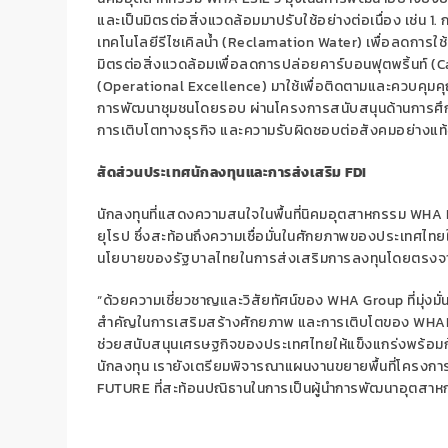
และเป็นมิตรต่อสิ่งแวดล้อมมาปรับใช้อย่างต่อเนื่อง เช่น
1.
เทคโนโลยีรีไซเคิลน้ำ
(Reclamation Water)
เพื่อลดการใช้
มิตรต่อสิ่งแวดล้อมเพื่อลดการปล่อยคาร์บอนฟุตพริ้นท์ (
C
(
Operational Excellence)
มาใช้เพื่อติดตามและควบคุมคุ
การพัฒนาชุมชนโดยรอบ ผ่านโครงการสนับสนุนด้านการศึกษา
การเติบโตทางธุรกิจ และความรับผิดชอบต่อสังคมอย่างแท้
สัดส่วนประเทศนักลงทุนและการส่งเสริม
FDI
นักลงทุนที่แสดงความสนใจในพื้นที่นิคมอุตสาหกรรม
WHA E
ยุโรป ซึ่งสะท้อนถึงความเชื่อมั่นในศักยภาพของประเทศไ
นโยบายของรัฐบาลไทยในการส่งเสริมการลงทุนโดยตรงจา
“
ด้วยความเชี่ยวชาญและวิสัยทัศน์ของ
WHA
Group
ที่มุ่
สำคัญในการเสริมสร้างศักยภาพ และการเติบโตของ
WHA
ช่วยสนับสนุนเศรษฐกิจของประเทศไทยให้แข็งแกร่งพร้อมก้าว
นักลงทุน เรายังเตรียมพิจารณาแผนงานขยายพื้นที่โครงการเพิ
FUTURE
ที่สะท้อนปณิธานในการเป็นผู้นำการพัฒนาอุตสาหกร