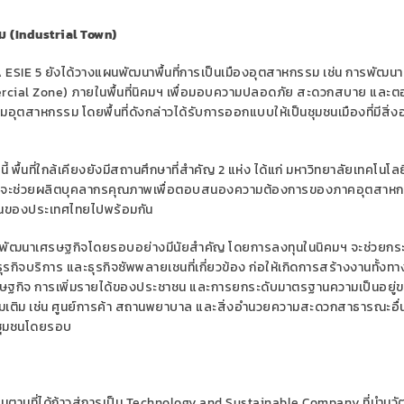
ม (
Industrial Town)
 ESIE 5
ยังได้วางแผนพัฒนาพื้นที่การเป็นเมืองอุตสาหกรรม เช่น การพัฒนาท
cial Zone)
ภายในพื้นที่นิคมฯ เพื่อมอบความปลอดภัย สะดวกสบาย และต
อุตสาหกรรม โดยพื้นที่ดังกล่าวได้รับการออกแบบให้เป็นชุมชนเมืองที่มีสิ่
 พื้นที่ใกล้เคียงยังมีสถานศึกษาที่สำคัญ
2
แห่ง ได้แก่ มหาวิทยาลัยเทคโนโลย
 ซึ่งจะช่วยผลิตบุคลากรคุณภาพเพื่อตอบสนองความต้องการของภาคอุตสาห
งานของประเทศไทยไปพร้อมกัน
พัฒนาเศรษฐกิจโดยรอบอย่างมีนัยสำคัญ โดยการลงทุนในนิคมฯ จะช่วยกระต
ธุรกิจบริการ และธุรกิจซัพพลายเชนที่เกี่ยวข้อง ก่อให้เกิดการสร้างงานทั้งท
รษฐกิจ การเพิ่มรายได้ของประชาชน และการยกระดับมาตรฐานความเป็นอยู่
พิ่มเติม เช่น ศูนย์การค้า สถานพยาบาล และสิ่งอำนวยความสะดวกสาธารณะอื่นๆ
นชุมชนโดยรอบ
นตามที่ได้ก้าวสู่การเป็น
Technology and Sustainable Company
ที่นำนว