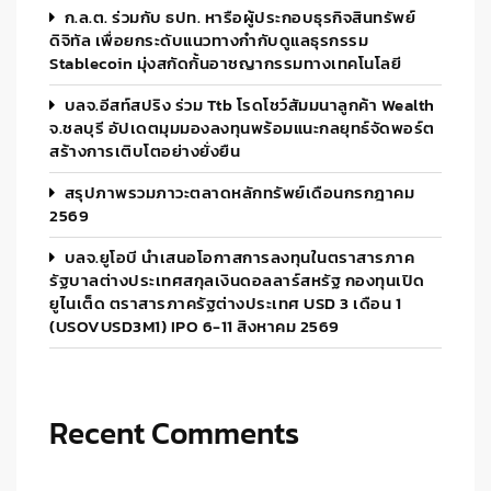
ก.ล.ต. ร่วมกับ ธปท. หารือผู้ประกอบธุรกิจสินทรัพย์
ดิจิทัล เพื่อยกระดับแนวทางกำกับดูแลธุรกรรม
Stablecoin มุ่งสกัดกั้นอาชญากรรมทางเทคโนโลยี
บลจ.อีสท์สปริง ร่วม Ttb โรดโชว์สัมมนาลูกค้า Wealth
จ.ชลบุรี อัปเดตมุมมองลงทุนพร้อมแนะกลยุทธ์จัดพอร์ต
สร้างการเติบโตอย่างยั่งยืน
สรุปภาพรวมภาวะตลาดหลักทรัพย์เดือนกรกฎาคม
2569
บลจ.ยูโอบี นำเสนอโอกาสการลงทุนในตราสารภาค
รัฐบาลต่างประเทศสกุลเงินดอลลาร์สหรัฐ กองทุนเปิด
ยูไนเต็ด ตราสารภาครัฐต่างประเทศ USD 3 เดือน 1
(USOVUSD3M1) IPO 6-11 สิงหาคม 2569
Recent Comments