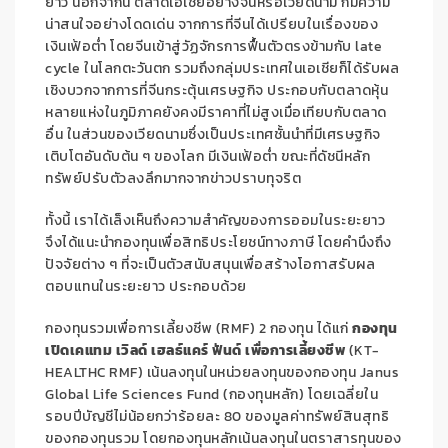
ยาว นอกจากนี้
ตลาดเอเชียอย่างจีนหรือเวียดนาม ก็มีความ
น่าสนใจอย่างโดดเด่น จากการที่จีน
ได้เปรียบในเรื่องของ
เงินเฟ้อต่ำ โดยจีนเข้าสู่วัฏจักรการฟื้นตัวตรงข้ามกับ
late
cycle
ในโลกตะวันตก รวมถึงกลุ่มประเทศในเอเชียก็ได้รับผล
เชิงบวกจากการที่จีนกระตุ้นเศรษฐกิจ ประกอบกับตลาดหุ้น
หลายแห่งในภูมิภาคยังคงมีราคาที่ไม่สูงเมื่อเทียบกับตลาด
อื่น ในส่วนของเวียดนามซึ่งเป็นประเทศชั้นนำที่มีเศรษฐกิจ
เติบโตอันดับต้น ๆ ของโลก มีเงินเฟ้อต่ำ ขณะที่ดัชนีหลัก
ทรัพย์ปรับตัวลงลึกมากจากข่าวปราบทุจริต
ทั้งนี้ เราได้เล็งเห็นถึงความสำคัญของการออมในระยะยาว
จึงได้แนะนำกองทุนเพื่อสิทธิประโยชน์ทางภาษี โดยคำนึงถึง
ปัจจัยต่าง ๆ ที่จะเป็นตัวสนับสนุนเพื่อสร้างโอกาสรับผล
ตอบแทนในระยะยาว ประกอบด้วย
กองทุนรวมเพื่อการเลี้ยงชีพ
(
RMF
)
2
กองทุน ได้แก่
กองทุน
เปิดเคแทม เวิลด์ เฮลธ์แคร์ ฟันด์ เพื่อการเลี้ยงชีพ
(KT-
HEALTHC RMF)
เน้นลงทุนในหน่วยลงทุนของกองทุน
Janus
Global Life Sciences Fund (
กองทุนหลัก
)
โดยเฉลี่ยใน
รอบปีบัญชีไม่น้อยกว่าร้อยละ 80 ของมูลค่าทรัพย์สินสุทธิ
ของกองทุนรวม โดยกองทุนหลักเน้นลงทุนในตราสารทุนของ