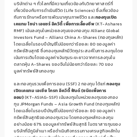
บริษัทต่าง ๆ ทั่วโลกที่มีความเกี่ยวข้องกับวิทยาศาสตร์ที่
เกี่ยวข้องกับการดำเนินชีวิต (
Life Sciences)
ซึ่งเกี่ยวข้อง
กับการรักษาหรือการพัฒนาคุณภาพชีวิต และ
กองทุนเปิด
เคแทม ไชน่า เอแชร์ อิควิตี้ เพื่อการเลี้ยงชีพ
(KT-Ashares
RMF)
เน้นลงทุนในหน่วยลงทุนของกองทุน
Allianz Global
Investors Fund – Allianz China A-Shares (
กองทุนหลัก)
โดยเฉลี่ยในรอบปีบัญชีไม่น้อยกว่าร้อยละ
80
ของมูลค่า
ทรัพย์สินสุทธิ ซึ่งกองทุนหลักมีวัตถุประสงค์ในการลงทุนโดย
เน้นการเติบโตของมูลค่าเงินทุนระยะยาวจากการลงทุนใน
ตลาดหุ้น
A-Shares
ของจีนไม่น้อยกว่าร้อยละ 70 ของ
มูลค่าทรัพย์สินกองทุน
และกองทุนรวมเพื่อการออม (
SSF) 2
กองทุน ได้แก่
กองทุน
เปิดเคแทม เอเชีย โกรท อิควิตี้ ฟันด์ (ชนิดเพื่อการ
ออม)
(KT-ASIAG-SSF)
เน้นลงทุนในหน่วยลงทุนของกอง
ทุน
JPMorgan Funds – Asia Growth Fund (
กองทุนหลัก)
โดยเฉลี่ยในรอบปีบัญชีไม่น้อยกว่าร้อยละ 80 ของมูลค่า
ทรัพย์สินสุทธิของกองทุนรวม โดยกองทุนหลักจะลงทุน
อย่างน้อย 67% ของมูลค่าทรัพย์สินสุทธิ ในตราสารทุนของ
บริษัทที่มีภูมิลำเนา หรือดำเนินกิจกรรมทางเศรษฐกิจหลักใน