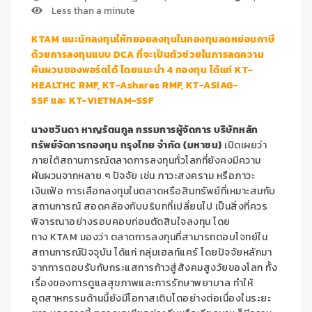
Less than a minute
KTAM
แนะนักลงทุนให้ทยอยลงทุนในกองทุนลดหย่อนภาษี
ด้วยการลงทุนแบบ
DCA
ที่จะเป็นตัวช่วยในการลดความ
ผันผวนของพอร์ตได้ โดยแนะนำ
4
กองทุน ได้แก่
KT-
HEALTHC RMF
,
KT-Ashares RMF
,
KT-ASIAG-
SSF
และ
KT-VIETNAM-SSF
นางชวินดา หาญรัตนกูล กรรมการผู้จัดการ บริษัทหลัก
ทรัพย์จัดการกองทุน กรุงไทย จำกัด (มหาชน)
เปิดเผยว่า
ภายใต้สถานการณ์ตลาดการลงทุนทั่วโลกที่ยังคงมีความ
ผันผวนจากหลาย ๆ ปัจจัย เช่น ภาวะสงคราม หรือภาวะ
เงินเฟ้อ การเลือกลงทุนในตลาดหรือสินทรัพย์ที่เหมาะสมกับ
สถานการณ์ สอดคล้องกับบริบทที่เปลี่ยนไป เป็นสิ่งที่ควร
พิจารณาอย่างรอบคอบก่อนตัดสินใจลงทุน โดย
ทาง
KTAM
มองว่า ตลาดการลงทุนที่สามารถตอบโจทย์ใน
สถานการณ์ปัจจุบัน ได้แก่ กลุ่มเฮลท์แคร์ โดยปัจจัยหลักมา
จากการตอบรับกับกระแสการก้าวสู่สังคมสูงวัยของโลก ทั้ง
เรื่องของการดูแลสุขภาพและการรักษาพยาบาล ทำให้
อุตสาหกรรมด้านนี้ยังมีโอกาสเติบโตอย่างต่อเนื่องในระยะ