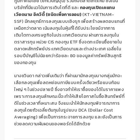
ภูมิภาคเอเชีย (ยกเว้นญี่ปุ่น) รวมถึงตลาดเกิดใหม่ ซึ่งเป็น
บริษัทที่มีแนวโน้มการเติบโตที่ดี และ
กองทุนเปิดเคแทม
เวียดนาม อิควิตี้ (ชนิดเพื่อการออม)
(KT-VIETNAM-
SSF)
มีกลยุทธ์
การลงทุนแบบเชิงรุก เพื่อสร้างผลตอบแทนที่
เหนือกว่าตลาด เน้นลงทุนในหุ้นที่ได้รับประโยชน์จากการ
เติบโตทางเศรษฐกิจในประเทศเวียดนาม ผ่านการลงทุนใน
ตราสารทุน หน่วย
CIS
กองทุน
ETF
ซึ่งจดทะเบียนซื้อขายใน
ตลาดหลักทรัพย์ประเทศเวียดนามและต่างประเทศ เฉลี่ยใน
รอบปีบัญชีไม่น้อยกว่าร้อยละ 80 ของมูลค่าทรัพย์สินสุทธิ
ของกองทุน
นางชวินดา กล่าวเพิ่มเติมว่า ที่ผ่านมานักลงทุนบางกลุ่มมักจะ
เลือกลงทุนเพื่อลดหย่อนภาษีแบบครั้งเดียวหรือแบบก้อน
ใหญ่ ๆ ในช่วงปลายปี ซึ่งอาจทำให้เราซื้อของได้ในราคาแพง
เพราะการลงทุนลักษณะนี้จะทำให้เสียโอกาสในซื้อสินทรัพย์ที่
ดีในช่วงเวลาที่เหมาะสม จึงแนะนำให้นักลงทุนพิจารณาการ
ลงทุนโดยถัวเฉลี่ยต้นทุนในรูปแบบ
DCA
(
Dollar Cost
Averaging
) เพื่อเป็นการกระจายการลงทุน และยังเป็นการ
ช่วยลดความผันผวนของพอร์ตได้อีกด้วย