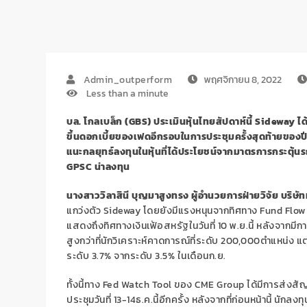
Admin_outperform
พฤศจิกายน 8, 2022
Less than a minute
บล
.
โกลเบล็ก
(GBS)
ประเมินหุ้นไทยสัปดาห์นี้
Sideway
ได
ขึ้นดอกเบี้ยของเฟดอีกรอบในการประชุมครั้งสุดท้ายของปีใ
แนะกลยุทธ์ลงทุนในหุ้นที่ได้ประโยชน์จากมาตรการกระตุ้น
GPSC น่าลงทุน
นางสาววิลาสินี บุญมาสูงทรง ผู้อำนวยการฝ่ายวิจัย บริษัท
แกว่งตัว Sideway โดยยังมีแรงหนุนจากทิศทาง Fund Flow ของ
แสดงถึงทิศทางเงินเฟ้อสหรัฐในวันที่ 10 พ.ย.นี้ หลังจาก
สูงกว่าที่นักวิเคราะห์คาดการณ์ที่ระดับ 200,000ตำแหน่ง แต
ระดับ 3.7% จากระดับ 3.5% ในเดือนก.ย.
ทั้งนี้ทาง Fed Watch Tool ของ CME Group ได้มีการส่งสัญ
ประชุมวันที่ 13-14ธ.ค.นี้อีกครั้ง หลังจากที่ก่อนหน้านี้ นัก