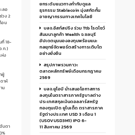
ยกระดับแนวทางกำกับดูแล
ชะลอ
ธุรกรรม Stablecoin มุ่งสกัดกั้น
ช่วง 2
อาชญากรรมทางเทคโนโลยี
ดือน
บลจ.อีสท์สปริง ร่วม Ttb โรดโชว์
สัมมนาลูกค้า Wealth จ.ชลบุรี
อัปเดตมุมมองลงทุนพร้อมแนะ
ที่ 18-
กลยุทธ์จัดพอร์ตสร้างการเติบโต
อ.ท.)
อย่างยั่งยืน
ห่ง
สรุปภาพรวมภาวะ
ตลาดหลักทรัพย์เดือนกรกฎาคม
ผู้
2569
ดาห์
งาน
บลจ.ยูโอบี นำเสนอโอกาสการ
ลงทุนในตราสารภาครัฐบาลต่าง
ประเทศสกุลเงินดอลลาร์สหรัฐ
กองทุนเปิด ยูไนเต็ด ตราสารภาค
รัฐต่างประเทศ USD 3 เดือน 1
(USOVUSD3M1) IPO 6-
จับตา
11 สิงหาคม 2569
50%