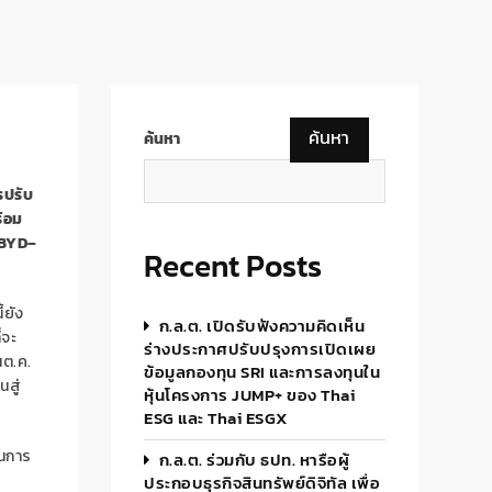
ค้นหา
ค้นหา
รปรับ
้อม
BYD
–
Recent Posts
้ยัง
ก.ล.ต. เปิดรับฟังความคิดเห็น
่จะ
ร่างประกาศปรับปรุงการเปิดเผย
นต.ค.
ข้อมูลกองทุน SRI และการลงทุนใน
นสู่
หุ้นโครงการ JUMP+ ของ Thai
ESG และ Thai ESGX
ในการ
ก.ล.ต. ร่วมกับ ธปท. หารือผู้
ประกอบธุรกิจสินทรัพย์ดิจิทัล เพื่อ