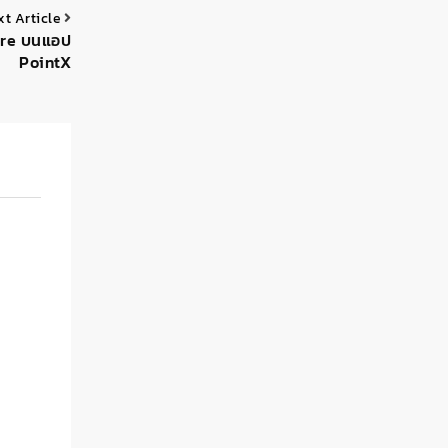
xt Article
tore บนแอป
PointX