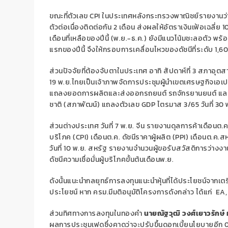
ขณะที่ตัวเลข CPI ในประเทศหลังกระทรวงพาณิชย์รายงานว่าตั
ตัวต่อเนื่องติดต่อกัน 2 เดือน ส่งผลให้อัตราเงินเฟ้อเฉลี่ย 
เดือนที่เหลือของปีนี้ (พ.ย.-ธ.ค.) ยังมีแนวโน้มชะลอตั
แรกของปีนี้ จึงให้กรอบการเคลื่อนไหวของดัชนีที่ระดับ 1,6
ส่วนปัจจัยที่ต้องจับตาในประเทศ อาทิ สัปดาห์ที่ 3 สภาอุ
19 พ.ย.ไทยเป็นเจ้าภาพจัดการประชุมผู้นำเขตเศรษฐกิจเอเป
แถลงยอดการผลิตและส่งออกรถยนต์ รถจักรยานยนต์ และชิ้
ชาติ (สภาพัฒน์) แถลงตัวเลข GDP ไตรมาส 3/65 วันที่ 30 พ.
ส่วนต่างประเทศ วันที่ 7 พ.ย. จีน รายงานดุลการค้าเดือนต.ค
บริโภค (CPI) เดือนต.ค. ดัชนีราคาผู้ผลิต (PPI) เดือนต.ค
วันที่ 10 พ.ย. สหรัฐ รายงานจำนวนผู้ขอรับสวัสดิการว่างงาน
ดัชนีความเชื่อมั่นผู้บริโภคขั้นต้นเดือนพ.ย.
ดังนั้นแนะนำกลยุทธ์การลงทุนแนะนำหุ้นที่ได้ประโยชน์จากเตร
ประโยชน์ หาก ครม.มีมติอนุมัติโครงการดังกล่าว ได้แก่ E
ส่วนทิศทางการลงทุนในทองคำ
นายณัฐวุฒิ วงศ์เยาวรักษ์ 
ผลการประชุมเฟดซึ่งคาดว่าจะปรับขึ้นดอกเบี้ยนโยบายอีก 0