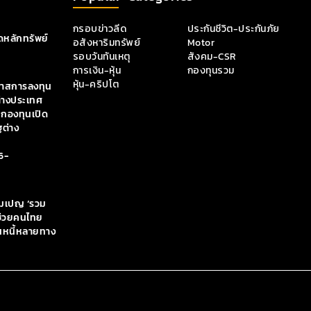
กรอบข่าวลีด
ประกันชีวิต-ประกันภัย
หลักทรัพย์
อสังหาริมทรัพย์
Motor
รอบวันทันเหตุ
สังคม-CSR
การเงิน-หุ้น
กองทุนรวม
หุ้น-คริปโต
กาสการลงทุน
่างประเทศ
 กองทุนเปิด
ฐต่าง
6-
คมเปญ ‘รวม
 ช่วยคนไทย
นหนี้หลายทาง