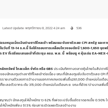
Latest Update: พฤศจิกายน 8, 2022 4:24 am
536
้แรงหนุนเม็ดเงินต่างชาติไหลเข้า พร้อมแนะจับตาตัวเลข
CPI สหรัฐ และกา
นวันที่
13-14 ธ.ค.นี้
จึงให้กรอบการเคลื่อนไหวของดัชนี
1,600-1,650
จุด
พร
รถ
EV ที่เตรียมเสนอเข้าที่ประชุม ครม. พ.ย. นี้ พร้อมชู 4 หุ้นเด่น
EA-NEX-
หลักทรัพย์ โกลเบล็ก จำกัด หรือ
GBS
ประเมินทิศทางตลาดหุ้นไทยในสัปดาห์นี
นักลงทุนต่างชาติที่ไหลเข้าต่อเนื่อง ขณะที่นักลงทุนยังจับตาตัวเลข CPI ที
มีการรายงานตัวเลขการจ้างงานนอกภาคเกษตรเพิ่มขึ้น261,000 ตำแหน่งในเดือ
่ก็ชะลอตัวจากระดับ 315,000 ตำแหน่งในเดือนก.ย. ขณะที่อัตราว่างงานเพิ่มขึ้
ญาณว่า นักลงทุนให้น้ำหนักราว 62% ที่เฟดจะปรับขึ้นอัตราดอกเบี้ย 0.50% 
ลงทุนให้น้ำหนักเพียง 51.5% ก่อนการเปิดเผยตัวเลขจ้างงาน