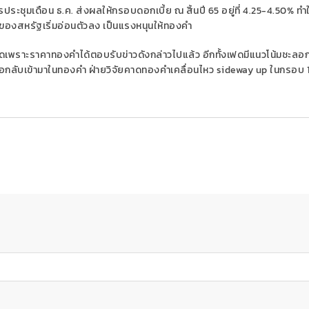
รประชุมเดือน ธ.ค. ส่งผลให้กรอบดอกเบี้ย ณ สิ้นปี 65 อยู่ที่ 4.25-4.50% ทำใ
องสหรัฐเริ่มอ่อนตัวลง เป็นแรงหนุนให้ทองคำ
ุมเฟดเพราะราคาทองคำได้ตอบรับข่าวดังกล่าวไปแล้ว อีกทั้งเฟดมีแนวโน้มชะลอ
ื้อกลับเข้ามาในทองคำ ฝ่ายวิจัยคาดทองคำเคลื่อนไหว sideway up ในกรอบ 