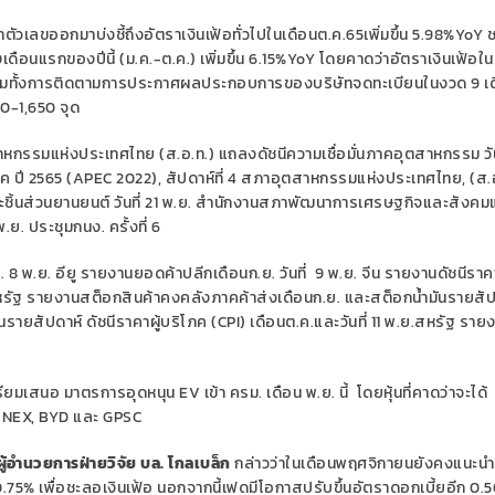
วเลขออกมาบ่งชี้ถึงอัตราเงินเฟ้อทั่วไปในเดือนต.ค.65เพิ่มขึ้น 5.98%YoY 
10เดือนแรกของปีนี้ (ม.ค.-ต.ค.) เพิ่มขึ้น 6.15%YoY โดยคาดว่าอัตราเงินเฟ้อใน
ว พร้อมทั้งการติดตามการประกาศผลประกอบการของบริษัทจดทะเบียนในงวด 9 เ
00-1,650 จุด
ตสาหกรรมแห่งประเทศไทย (ส.อ.ท.) แถลงดัชนีความเชื่อมั่นภาคอุตสาหกรรม วัน
ค ปี 2565 (APEC 2022), สัปดาห์ที่ 4 สภาอุตสาหกรรมแห่งประเทศไทย, (ส.
นส่วนยานยนต์ วันที่ 21 พ.ย. สำนักงานสภาพัฒนาการเศรษฐกิจและสังคมแ
ย. ประชุมกนง. ครั้งที่ 6
. 8 พ.ย. อียู รายงานยอดค้าปลีกเดือนก.ย. วันที่ 9 พ.ย. จีน รายงานดัชนีราคา
.สหรัฐ รายงานสต็อกสินค้าคงคลังภาคค้าส่งเดือนก.ย. และสต็อกน้ำมันรายสัป
รายสัปดาห์ ดัชนีราคาผู้บริโภค (CPI) เดือนต.ค.และวันที่ 11 พ.ย.สหรัฐ ราย
ียมเสนอ มาตรการอุดหนุน EV เข้า ครม. เดือน พ.ย. นี้ โดยหุ้นที่คาดว่าจะได้
A, NEX, BYD และ GPSC
ผู้อำนวยการฝ่ายวิจัย บล. โกลเบล็ก
กล่าวว่าในเดือนพฤศจิกายนยังคงแนะนำ
.75% เพื่อชะลอเงินเฟ้อ นอกจากนี้เฟดมีโอกาสปรับขึ้นอัตราดอกเบี้ยอีก 0.