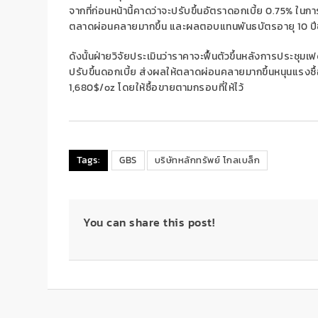
จากที่ก่อนหน้านี้คาดว่าจะปรับขึ้นอัตราดอกเบี้ย 0.75% ในกา
ตลาดผ่อนคลายมากขึ้น และผลตอบแทนพันธบัตรอายุ 10 ปีข
ดังนั้นฝ่ายวิจัยประเมินว่าราคาจะฟื้นตัวขึ้นหลังการประช
ปรับขึ้นดอกเบี้ย ส่งผลให้ตลาดผ่อนคลายมากขึ้นหนุนแรงซ
1,680$/oz โดยให้ซื้อขายตามกรอบที่ให้ไว้
Tags:
GBS
บริษัทหลักทรัพย์ โกลเบล็ก
You can share this post!