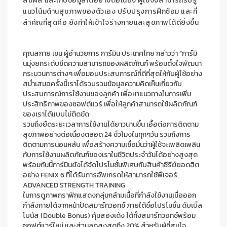
สัมผัส
และ
เก็บข้อมูลได้อย่าง
ต่อเนื่อง
ผู้ใช้จึง
สามารถรับรู้
แนวโน้ม
ด้านสุขภาพ
ของตัวเอง
ปรับปรุงการฝึกซ้อม และที่
สำคัญที่สุดคือ
ยังทำให้
เข้าใจร่างกายและสุขภาพได้ดี
ยิ่ง
ขึ้น
คุณสกาย เชน ผู้อำนวยการ การ์มิน ประเทศไทย
กล่าวว่า
“
การ์มิ
น
มุ่ง
ยกระดับขีดความสามารถของผลิตภัณฑ์ พร้อมตั้งใจพัฒนา
กระบวนการต่างๆ เพื่อ
มอบประสบการณ์ที่ดีที่สุดให้กับผู้ใช้
อย่าง
สม่ำเสมอ
ครั้งนี้
เราได้
รวบรวม
ข้อมูล
ความคิดเห็น
เกี่ยวกับ
ประสบการณ์การใช้งาน
ของลูกค้า
เพื่อหาแนวทางในการเพิ่ม
ประสิทธิภาพ
ของ
ซอฟต์แวร์
เพื่อให้ลูกค้าสามารถใช้ผลิตภัณฑ์
ของเราได้
แบบไม่ติดขัด
รวมถึงยืดระยะเวลาการใช้งานได้
ยาวนาน
ขึ้น
เอื้อต่อการติดตาม
สุขภาพ
อย่างต่อเนื่อง
ตลอด
24
ชั่วโมงในทุก
ๆ
วัน รวมถึงการ
ติดตามการนอนหลับ
เพื่อสร้างความเชื่อมั่น
ว่าผู้ใช้จะ
เพลิดเพลิน
กับการใช้งานผลิตภัณฑ์ของเราในชีวิตประจำวันได้อย่างสูงสุด
พร้อมกันนี้
การ์มินยังได้จัดโปรโมชั่นพิเศษกับสินค้าซีรีย์ยอดฮิต
อย่าง
F
ENIX
6
ที่ได้รับการอัพเกรดให้สามารถใช้ฟีเจอร์
ADVANCED STRENGTH TRAINING
ในการดูภาพกราฟิกแสดงกลุ่มกล้ามเนื้อที่กำลังใช้งานเมื่อออก
กำลังกายได้จากหน้าปัดสมาร์ทวอทช์
ภายใต้ชื่อโปรโมชั่น ดับเบิ้ล
โบนัส
(
Double
Bonus
)
คุ้มสองเด้ง ได้ทั้งสมาร์ทวอทช์
พร้อม
ซอฟต์แวร์
ใหม่
และส่วนลดสูงสุดถึง 20%
สำหรับผู้ที่สนใจ