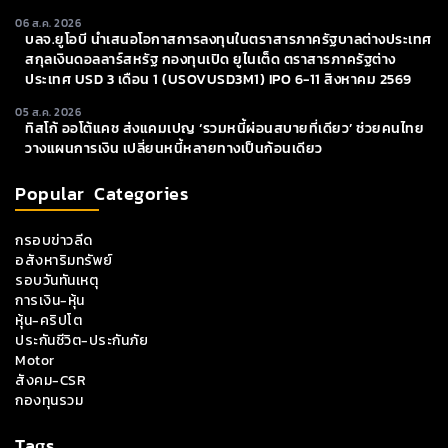
06 ส.ค. 2026
บลจ.ยูโอบี นำเสนอโอกาสการลงทุนในตราสารภาครัฐบาลต่างประเทศ
สกุลเงินดอลลาร์สหรัฐ กองทุนเปิด ยูไนเต็ด ตราสารภาครัฐต่าง
ประเทศ USD 3 เดือน 1 (USOVUSD3M1) IPO 6-11 สิงหาคม 2569
05 ส.ค. 2026
ทิสโก้ ออโต้แคช ส่งแคมเปญ ‘รวมหนี้ผ่อนสบายที่เดียว’ ช่วยคนไทย
วางแผนการเงิน เปลี่ยนหนี้หลายทางเป็นก้อนเดียว
Popular Categories
กรอบข่าวลีด
อสังหาริมทรัพย์
รอบวันทันเหตุ
การเงิน-หุ้น
หุ้น-คริปโต
ประกันชีวิต-ประกันภัย
Motor
สังคม-CSR
กองทุนรวม
Tags