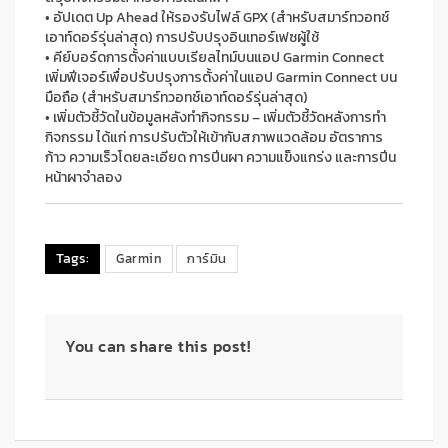
•
อัปเดต
Up Ahead
ให้รองรับไฟล์
GPX
(
สำหรับสมาร์ทวอทช์
เอาท์ดอร์รุ่นล่าสุด
)
การปรับปรุงอินเทอร์เฟซผู้ใช้
•
คีย์บอร์ดการตั้งค่าแบบเรียลไทม์
บน
แอป
Garmin Connect
เพิ่ม
ฟีเจอร์เพื่อปรับปรุงการตั้งค่าในแอป
Garmin Connect
บน
มือถือ
(
สำหรับ
สมาร์ทวอทช์เอาท์ดอร์
รุ่นล่าสุด
)
•
เพิ่มตัวชี้วัดในข้อมูลหลังทำกิจกรรม – เพิ่มตัวชี้วัดหลังการทำ
กิจกรรม ได้แก่ การปรับตัวให้เข้ากับสภาพแวดล้อม
อัตราการ
ก้าว ความเร็วโดยละเอียด การปีนผา
ความแข็งแกร่ง
และการปีน
หน้าผาจำลอง
Tags:
Garmin
การ์มิน
You can share this post!