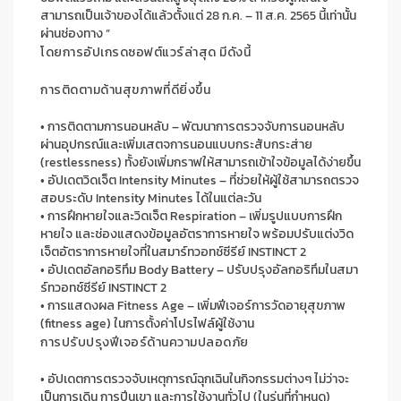
สามารถเป็นเจ้าของได้แล้วตั้งแต่ 28 ก.ค. – 11 ส.ค. 2565 นี้เท่านั้น
ผ่า
นช่องทาง
”
โดย
การอัปเ
กรด
ซอฟต์แวร์ล่าสุด
มีดังนี้
การ
ติดตาม
ด้านสุขภาพที่ดียิ่งขึ้น
•
การติดตามการนอน
หลับ
–
พัฒนา
การตรวจจับการนอนหลับ
ผ่านอุปกรณ์แล
ะ
เพิ่มเสตจ
การนอน
แบบกระสับกระส่าย
(restlessness)
ทั้งยังเพิ่ม
กราฟ
ให้สามารถเข้าใจข้อมูลได้ง่ายขึ้น
•
อ
ปเด
ต
วิดเจ็ต
Intensity Minutes –
ที่ช่วยให้ผู้ใช้สามารถ
ตรวจ
สอบ
ระดับ
Intensity Minutes
ได้
ในแต่ละวัน
•
การฝึกหายใจ
และวิดเจ็ต
Respiration
–
เพิ่มรูปแบบ
การฝึก
หายใจ และ
ช่องแสดง
ข้อมูลอัตรากา
ร
หายใจ
พร้อม
ปรับแต่ง
วิด
เจ็ตอัตราการหายใจ
ที่
ในสมาร์ทวอทช์ซีรี
ย์
INSTINCT
2
•
อัปเด
ต
อัลกอริทึม
Body Battery –
ปรับปรุง
อัลกอริทึม
ในสมา
ร์ทวอทช์ซีรี
ย์
INSTINCT 2
•
การแสดงผล
Fitness Age
–
เพิ่ม
ฟีเจอร์
การวัดอายุ
สุขภาพ
(fitness age)
ในการตั้งค่าโปรไฟล์ผู้ใช้
งาน
การปรับปรุง
ฟีเจอร์
ด้านความปลอดภัย
•
อัปเดตการตรวจจับเหตุการณ์
ฉุกเฉิน
ในกิจกรรมต่างๆ
ไม่ว่าจะ
เป็น
การเดิน การปีนเขา และการใช้งานทั่วไป
(
ในรุ่นที่กำหนด
)