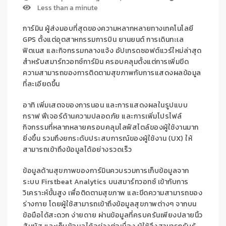
Less than a minute
การ์มิน
ผู้ส่งมอบที่สุดของความหลากหลายทางเทคโนโลยี
GPS
ตั้งแต่อุตสาหกรรมการบิน
ยานยนต์ การเดินทะเล
ฟิตเนส และกิจกรรมกลางแจ้ง
อัปเ
กร
ดซอฟต์แวร์ใหม่ล่าสุด
สำหรั
บสมาร
ทวอทช์
การ์มิน
ครอบคลุมตั้งแต่การ
เพิ่มขีด
ความสามารถของการติดตามสุขภาพ
กับการแสดงผลข้อมูล
ที่ละเอียดขึ้น
อาทิ
เพิ่มเสตจของการนอน และการแสดงผลในรูปแบบ
กราฟ ฟีเจอร์ด้าน
ความปลอดภัย และ
การเพิ่ม
โปรไฟล์
กิจกรรมที่หลากหลาย
ครอบคลุมไลฟ์สไตล์ของผู้ใช้งานมาก
ยิ่งขึ้น
รวมถึงยกระดับ
ประสบการณ์
ของผู้
ใช้งาน
(UX)
ให้
สามารถเข้าถึงข้อมูลได้
อย่างรวดเร็ว
ข้อมูลด้านสุขภาพของการ์มิน
ควบรวม
การเก็บข้อมูลจาก
ระบบ
Firstbeat Analytics
บน
สมาร์ทวอทช์
เข้ากับการ
วิเคราะห์ขั้นสูง
เพื่อติดตาม
สุขภาพ
และ
ขีดความสามารถของ
ร่างกาย
โดยผู้ใช้สามารถ
เข้าถึง
ข้อมูล
สุขภาพต่างๆ
จากบน
ข้อมือได้
สะดวก
ง่ายดาย
ผ่านข้อมูลที่ครบครันเพียงปลายนิ้ว