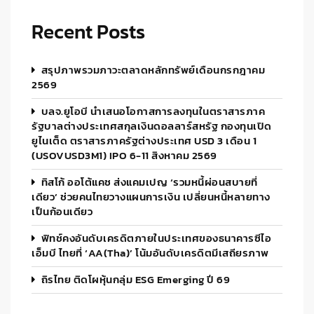
Recent Posts
สรุปภาพรวมภาวะตลาดหลักทรัพย์เดือนกรกฎาคม
2569
บลจ.ยูโอบี นำเสนอโอกาสการลงทุนในตราสารภาค
รัฐบาลต่างประเทศสกุลเงินดอลลาร์สหรัฐ กองทุนเปิด
ยูไนเต็ด ตราสารภาครัฐต่างประเทศ USD 3 เดือน 1
(USOVUSD3M1) IPO 6-11 สิงหาคม 2569
ทิสโก้ ออโต้แคช ส่งแคมเปญ ‘รวมหนี้ผ่อนสบายที่
เดียว’ ช่วยคนไทยวางแผนการเงิน เปลี่ยนหนี้หลายทาง
เป็นก้อนเดียว
ฟิทช์คงอันดับเครดิตภายในประเทศของธนาคารซีไอ
เอ็มบี ไทยที่ ‘AA(tha)’ โน้มอันดับเครดิตมีเสถียรภาพ
ถิรไทย ติดโผหุ้นกลุ่ม ESG Emerging ปี 69