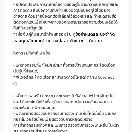
•
อัปเดตประสบการณ์การใช้งานของผู้ใช้ด้านความปลอดภัยและ
การติดตาม
ส่ง
ข้อความกับตำแหน่งปัจจุบันของ
ผู้ใช้
ได้อย่าง
ง่ายดาย ด้วยรายชื่อติดต่อที่
เลือก
ไว้ล่วงหน้า
และ
กำหนดรายชื่อ
ติดต่อฉุกเฉินเพื่อให้นาฬิกาของคุณสามารถขอความช่วยเหลือได้
ทันทีในกรณีฉุกเฉิน
*
เมื่อจับคู่กับสมาร์ทโฟนที่รองรับ ดู
ข้อกำหนดและข้อจำกัด
ของคุณลักษณะด้านความปลอดภัยและการติดตาม
กิจกรรมกีฬา
ที่เพิ่มขึ้น
•
เพิ่มกิจกรรมกีฬาใหม่ๆ เข้ามา ทั้งการขี่ม้า เทนนิส กระโดดเชือก
(
ในรุ่นที่กำหนด
)
*
ฟีเจอร์กระโดดเชือก
สามารถดาว
น์
โหลดได้
ผ่าน
Connect
IQ
•
เพิ่มการรองรับ
Green Contours
ในกีฬากอล์ฟ
โดย
จับคู่กับ
แอป
Garmin Golf
เพื่อดูทิศทาง
และระดับ
ความชันของสนาม
กอล์ฟจากนาฬิกาของคุณ
•
พัฒนา
การตรวจจับกิจกรรมการวิ่ง/เดิน/ยืน
ให้
ดียิ่งขึ้น
ผ่าน
อัล
กอริทึม
เวอร์ชั่นใหม่
เพื่อตรวจจับการหยุด
ระหว่าง
การทำกิจกรรมต่างๆ และเพิ่มการตรวจจับการวิ่ง/เดิน/ยืน ในหน้า
สรุปกิจกรรมสำหรับการเล่นกีฬา