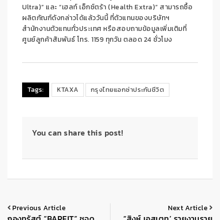
Ultra
)” และ “
เฮลท์ เอ็กซ์ตร้า
(
Health Extra
)”
สามารถซื้อ
ผลิตภัณฑ์ดังกล่าวได้แล้ววันนี้
ที่ตัวแทนของบริษัทฯ
สำนักงานตัวแทนทั่วประเทศ
หรือสอบถามข้อมูลเพิ่มเติมที่
ศูนย์ลูกค้าสัมพันธ์
โทร
.
1159
ทุกวัน
ตลอด
24
ชั่วโม
ง
Tags:
KTAXA
กรุงไทยแอกซ่าประกันชีวิต
You can share this post!
Previous Article
Next Article
กองทรัสต์ “BAREIT” ชูจุด
“สิงห์ เอสเตท’ รายงานราย