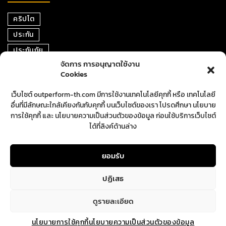
คริปโต
ประกัน
ประกันภัย
จัดการ การอนุญาตใช้งาน
หุ้น
Cookies
การเงิน
เว็บไซต์ outperform-th.com มีการใช้งานเทคโนโลยีคุกกี้ หรือ เทคโนโลยี
ตราสารหนี้
อื่นที่มีลักษณะใกล้เคียงกันกับคุกกี้ บนเว็บไซต์ของเรา โปรดศึกษา นโยบาย
อสังหาริมทรัพย์
การใช้คุกกี้ และ นโยบายความเป็นส่วนตัวของข้อมูล ก่อนใช้บริการเว็บไซต์
ได้ที่ลิงค์ด้านล่าง
ปันผล
ตลาดหุ้น
ยอมรับ
ปฏิเสธ
ดูรายละเอียด
นโยบายการใช้คุกกี้
นโยบายความเป็นส่วนตัวของข้อมูล
Copyright © Outperform. All Rights Reserved