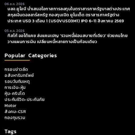
06 ส.ค. 2026
บลจ.ยูโอบี นำเสนอโอกาสการลงทุนในตราสารภาครัฐบาลต่างประเทศ
สกุลเงินดอลลาร์สหรัฐ กองทุนเปิด ยูไนเต็ด ตราสารภาครัฐต่าง
ประเทศ USD 3 เดือน 1 (USOVUSD3M1) IPO 6-11 สิงหาคม 2569
05 ส.ค. 2026
ทิสโก้ ออโต้แคช ส่งแคมเปญ ‘รวมหนี้ผ่อนสบายที่เดียว’ ช่วยคนไทย
วางแผนการเงิน เปลี่ยนหนี้หลายทางเป็นก้อนเดียว
Popular Categories
กรอบข่าวลีด
อสังหาริมทรัพย์
รอบวันทันเหตุ
การเงิน-หุ้น
หุ้น-คริปโต
ประกันชีวิต-ประกันภัย
Motor
สังคม-CSR
กองทุนรวม
Tags