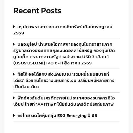
Recent Posts
สรุปภาพรวมภาวะตลาดหลักทรัพย์เดือนกรกฎาคม
2569
บลจ.ยูโอบี นำเสนอโอกาสการลงทุนในตราสารภาค
รัฐบาลต่างประเทศสกุลเงินดอลลาร์สหรัฐ กองทุนเปิด
ยูไนเต็ด ตราสารภาครัฐต่างประเทศ USD 3 เดือน 1
(USOVUSD3M1) IPO 6-11 สิงหาคม 2569
ทิสโก้ ออโต้แคช ส่งแคมเปญ ‘รวมหนี้ผ่อนสบายที่
เดียว’ ช่วยคนไทยวางแผนการเงิน เปลี่ยนหนี้หลายทาง
เป็นก้อนเดียว
ฟิทช์คงอันดับเครดิตภายในประเทศของธนาคารซีไอ
เอ็มบี ไทยที่ ‘AA(tha)’ โน้มอันดับเครดิตมีเสถียรภาพ
ถิรไทย ติดโผหุ้นกลุ่ม ESG Emerging ปี 69