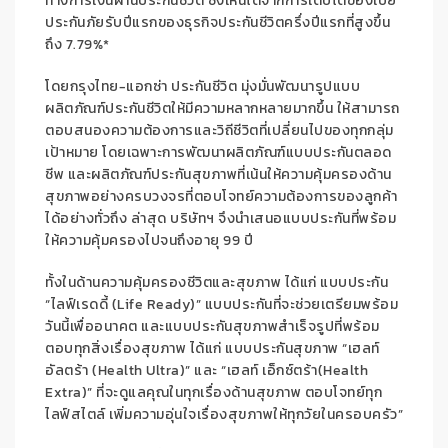
ทางการเงิน
ผ่าน
ประกัน
ชีวิต ซึ่งเห็นได้จากการเติบโตของเบี้ย
ประกันภัยรับปีแรกของธุรกิจประกันชีวิตครึ่งปีแรกที่สูงขึ้น
ถึง 7.79
%*
โดยกรุงไทย-แอกซ่า ประกันชีวิต
มุ่ง
มั่น
พัฒนารูปแบบ
ผลิตภัณฑ์ประกันชีวิตให้มีความหลากหลาย
มากขึ้น
ให้สามารถ
ตอบสนองความต้องการและวิถีชีวิตที่เปลี่ยนไปของทุกกลุ่ม
เป้าหมาย
โดยเฉพาะการพัฒนาผลิตภัณฑ์
แบบ
ประกัน
ตลอด
ชีพ
และผลิตภัณฑ์ประกัน
สุขภาพ
ที่เน้นให้ความคุ้มครอง
ด้าน
สุขภาพ
อย่างครบวงจร
ที่ตอบโจทย์ความต้องการของลูกค้า
ได้อย่างทั่วถึง
ล่าสุด
บริษัทฯ จึงนำเสนอ
แบบประกัน
ที่พร้อม
ให้ความคุ้มครองไปจนถึงอายุ 99 ปี
ทั้งใน
ด้าน
ความคุ้มครอง
ชีวิต
และสุขภาพ
ได้แก่ แบบประกัน
“
ไลฟ์เรดดี้
(
Life Ready
)” แบบประกัน
ที่จะช่วยเตรียมพร้อม
วันนี้
เพื่ออนาคต
และ
แบบประกันสุขภาพสำเร็จรูปที่พร้อม
ตอบทุกสิ่งเรื่องสุขภาพ ได้แก่ แบบประกันสุขภาพ “
เฮลท์
อัลตร้า
(
Health Ultra
)” และ “
เฮลท์ เอ็กซ์ตร้า
(
Health
Extra
)”
ที่จะดูแลคุณในทุกเรื่องด้านสุขภาพ ตอบโจทย์ทุก
ไลฟ์สไตล์ เพิ่มความอุ่นใจเรื่องสุขภาพให้ทุกวัยในครอบครัว
”