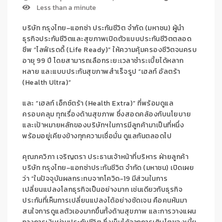
Less than a minute
บริษัท กรุงไทย
–
แอกซ่า ประกันชีวิต
จำกัด (มหาชน)
ผู้นำ
ธุรกิจประกันชีวิตและสุขภาพ
เปิดตัวแบบประกัน
ชีวิตตลอด
ชีพ “
ไลฟ์เรดดี้
(
Life Ready
)” ให้ความ
คุ้มครองชีวิตจนครบ
อายุ
99
ปี
โดย
สามารถเลือกระยะเวลาชำระเบี้ยได้หลาก
หลาย
และแบบประกัน
สุขภาพ
สำเร็จรูป
“
เฮลท์ อัลตร้า
(
Health Ultra
)”
และ “
เฮลท์ เอ็กซ์ตร้า
(
Health Extra
)”
ที่
พร้อมดูแล
ครอบคลุม
ทุกเรื่องด้านสุขภาพ
ซึ่งสอดคล้องกับนโยบาย
และเป้าหมายหลักของบริษัทฯ
ในการมีลูกค้ามาเป็นที่หนึ่ง
พร้อมอยู่เคียงข้างทุกความเชื่อมั่น
ดูแลกันตลอดไป
คุณภควิภา
เจริญตรา
ประธานเจ้าหน้าที่บริหาร
ฝ่ายลูกค้า
บริษัท
กรุงไทย
–
แอกซ่า
ประกันชีวิต
จำกัด
(
มหาชน
)
เปิดเผย
ว่า
“
ในปัจจุบันผลกระทบจากโควิด
-19
มีส่วนในการ
เปลี่ยนแปลงโลกธุรกิจเป็นอย่างมาก
เช่นเดียวกับธุรกิจ
ประกันที่เห็นการเปลี่ยนแปลง
ได้อย่างชัดเจน
คือคนหันมา
สนใจการดูแลตัวเองมาก
ขึ้น
ทั้งด้านสุขภาพ และ
การวางแผน