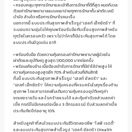
•
ครอบคลุม
ทุกการรักษา
และ
เข้าถึงการรักษาที่ดีที่สุด หมดกัง
ว
ล
ด้วยค่ารักษาพยาบาลแบบเหมาจ่ายทุกการรักษา
ทั้ง
ผ่าตัด
เคมี
บำบัด
ล้างไต
หรือการรักษาโรคมะเร็ง
นอกจากนี้
แบบประกันสุขภาพ
สำเร็จรูป
“
เฮลท์ เอ็กซ์ตร้า
”
ที่
จะมอบความอุ่นใจให้คุณพร้อมรับมือกับเรื่องสุขภาพสำหรับ
ทุกวัยในครอบครัว
เพราะไม่ว่าใครก็มีประกันสุขภาพได้
โดย
แบบประกันมี
จุดเด่น อาทิ
•
พร้อมรับมือ
ด้วยความคุ้มครองค่ารักษาพยาบาลผู้ป่วยใน
ผ่าตัดและอุบัติเหตุ
สูงสุด
1,100,000
บาทต่อครั้ง
•
พร้อมเคียงข้าง
เมื่อต้องเข้ารับการรักษาที่มีค่าใช้จ่ายสูง
ให้
ความคุ้มครองสูงสุดอีก
70%
สำหรับส่วนที่เกินสิทธิ
ทั้งนี้ แบบประกันสุขภาพ
สำเร็จรูป
“
เฮลท์ อัลตร้า
” และ
“
เฮลท์ เอ็กซ์ตร้า
” ให้ความคุ้มครองที่
ครบครัน
ใน
ทุกเรื่องด้าน
สุขภาพ โดยสามารถเพิ่มเติมความคุ้มครองอุบัติเหตุ
ค่า
ชดเชยรายวัน
และโรคร้ายแรงได้
และ
คุ้มค่าด้วยส่วนลดค่า
เบี้ย กรณีไม่มีเคลมต่อเนื่อง 3 ปีกรมธรรม์ รับส่วนลดค่าเบี้ย
ประกันภัยปีต่ออายุ 10
%
สำหรับลูกค้าที่สนใจ
แบบประกันชีวิตตลอดชีพ
“ไลฟ์
เรดดี้”
และแบบประกันสุขภาพ
สำเร็จรูป
“
เฮลท์ อัลตร้า
(
Health