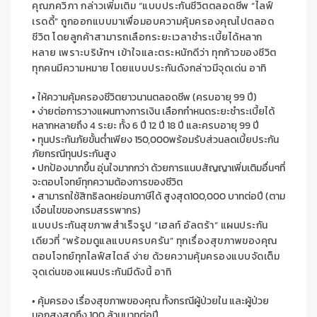
คุณภควิภา
กล่าวเพิ่มเติม “
แบบประกัน
ชีวิตตลอดชีพ
“
ไลฟ์
เรดดี้
”
ถูกออกแบบมาเพื่อมอบความ
คุ้มครองคุณไปตลอด
ชีวิต
โดยลูกค้า
สามารถเลือกระยะเวลาชำระเบี้ยได้หลาก
หลาย
เพราะ
บริษัทฯ
เข้าใจและตระหนักดีว่า
ทุกก้าวของชีวิต
ทุกคน
มีความหมาย โดย
แบบประกันดังกล่าว
มีจุดเด่น
อาทิ
•
ให้ความคุ้มครองชีวิตยาวนานตลอดชีพ
(
ครบอายุ
99
ปี
)
•
ง่า
ย
ต่อการวางแผนทางการเงิน
เลือกกำหนดระยะชำระเบี้ยได้
หลากหลายถึง
4
ระยะ ทั้ง
6
ปี
12
ปี
18
ปี
และครบอายุ
99
ปี
•
ทุนประกันภัยขั้นต่ำเพียง
150,000
พร้อมรับส่วนลดเบี้ยประกัน
ภัยกรณีทุนประกันสูง
•
ปกป้องมากขึ้น อุ่นใจมากกว่า
ด้วยการแนบสัญญาเพิ่มเติมอื่นๆที่
จะตอบโจทย์ทุกความต้องการของชีวิต
•
สามารถใช้สิทธิลดหย่อนภาษีได้
สูงสุด
100
,
000
บาทต่อปี
(
ตาม
เงื่อนไขของกรมสรรพากร
)
แบบประกันสุขภาพ
สำเร็จรูป
“
เฮลท์ อัลตร้า
”
แผนประกัน
เดียวที่
“
พร้อมดูแลแบบครบครัน
”
ทุกเรื่องสุขภาพของคุณ
ตอบโจทย์ทุกไลฟ์สไตล์
ง่าย
ด้วยความคุ้มครองแบบจัดเต็ม
จุดเด่น
ของแผนประกันมีดังนี้
อาทิ
•
คุ้มครอง
เรื่องสุขภาพของคุณ
ทั้งกรณี
ผู้ป่วยใน
และผู้ป่วย
นอกสูงสุดถึง
100
ล้านบาทต่อปี