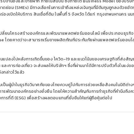
ดิน รับจำนองและขายฝาก ภายในสิ้นปีนี้ ซึ่งภายใต้
Business Model
ของบริษัท ม
นาดย่อม (
SMEs)
มีทางเลือกในการเข้าถึงแหล่งเงินทุนที่มีต้นทุนถูกลงด้วยอัต
งเปิดให้บริการ สินเชื่อที่ดิน ในพื้นที่ 5 จังหวัด ได้แก่ กรุงเทพมหานคร นนท
ับเปลี่ยนโครงสร้างองค์กรและพัฒนาแพลตฟอร์มออนไลน์ เพื่อประกอบธุรกิจ
rse
โดยคาดว่าจะสามารถเริ่มขายผลิตภัณฑ์ประกันภัยผ่านแพลตฟอร์มออนไล
ลี่ยนแปลงไปหลังการเกิดขึ้นของ
โควิด
–
19 และแนวโน้มของเศรษฐกิจที่ส่งส
 และการท่องเที่ยว
จะส่งผลให้บริษัทฯ ซึ่งที่ผ่านมาได้มีการปรับตัวทั้งในแง่ข
งกล่าวไว้แล้ว
เป็นผู้นำในธุรกิจวินาศภัยของไทยควบคู่ไปกับการช่วยเหลือสังคมในมิติต่าง
การพัฒนาองค์กรอย่างยั่งยืน โดยให้ความสำคัญกับการทำธุรกิจที่คำนึงถึงค
ารที่ดี (
ESG)
เพื่อสร้างผลตอบแทนที่ยั่งยืนให้แก่ผู้ถือหุ้นต่อไป