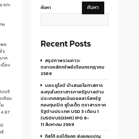
อน แตะ
ค้นหา
ค้นหา
PH
Recent Posts
ทิพย
ำไร
นบาท
สรุปภาพรวมภาวะ
เนื่อง
ตลาดหลักทรัพย์เดือนกรกฎาคม
2569
บ
บลจ.ยูโอบี นำเสนอโอกาสการ
ลงทุนในตราสารภาครัฐบาลต่าง
ของบริ
ประเทศสกุลเงินดอลลาร์สหรัฐ
่อเทียบ
กองทุนเปิด ยูไนเต็ด ตราสารภาค
้ย
รัฐต่างประเทศ USD 3 เดือน 1
 4.87
(USOVUSD3M1) IPO 6-
11 สิงหาคม 2569
30
ทธิ
ทิสโก้ ออโต้แคช ส่งแคมเปญ