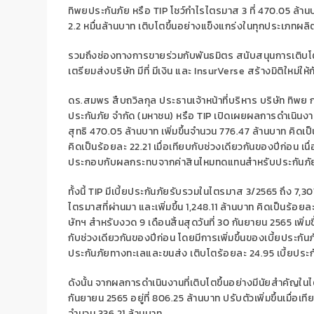
ทิพยประกันภัย หรือ
TIP
โชว์กำไรไตรมาส 3 ที่ 470.05 ล้า
2.2 หมื่นล้านบาท เติบโตขึ้นอย่างแข็งแกร่งในทุกประเภทผ
รวมถึงช่องทางการขายร่วมกับพันธมิตร สนับสนุนการเติบโตอ
เตรียมส่งบริษัท มีที่ มีเงิน และ
InsurVerse
สร้างมิติใหม่ให้
ดร.สมพร สืบถวิลกุล ประธานเจ้าหน้าที่บริหาร บริษัท ทิพย ก
ประกันภัย จำกัด (มหาชน) หรือ
TIP
เปิดเผยผลการดำเนินงาน
สุทธิ 470.05 ล้านบาท เพิ่มขึ้นจำนวน 776.47 ล้านบาท คิดเป
คิดเป็นร้อยละ 22.21 เมื่อเทียบกับช่วงเดียวกันของปีก่อน เ
ประกอบกับผลกระทบจากค่าสินไหมทดแทนสำหรับประกันภัยโ
ทั้งนี้
TIP
มีเบี้ยประกันภัยรับรวมในไตรมาส 3/2565 ถึง 7,307.
ไตรมาสที่ผ่านมา และเพิ่มขึ้น 1,248.11 ล้านบาท คิดเป็นร้อ
ษัทฯ สำหรับงวด 9 เดือนสิ้นสุดวันที่ 30 กันยายน 2565 เพิ่มขึ
กับช่วงเดียวกันของปีก่อน โดยมีการเพิ่มขึ้นของเบี้ยประกัน
ประกันภัยทางทะเลและขนส่ง เติบโตร้อยละ 24.95 เบี้ยประกั
ดังนั้น จากผลการดำเนินงานที่เติบโตขึ้นอย่างมีนัยสำคัญ
กันยายน 2565 อยู่ที่ 806.25 ล้านบาท ปรับตัวเพิ่มขึ้นเมื่อเท
จำนวน 336.21 ล้านบาท