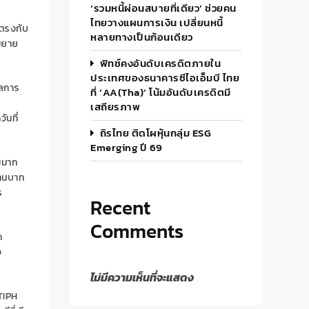
‘รวมหนี้ผ่อนสบายที่เดียว’ ช่วยคน
ไทยวางแผนการเงิน เปลี่ยนหนี้
ตรงกับ
หลายทางเป็นก้อนเดียว
ขยาย
ฟิทช์คงอันดับเครดิตภายใน
ประเทศของธนาคารซีไอเอ็มบี ไทย
ผลการ
ที่ ‘AA(tha)’ โน้มอันดับเครดิตมี
เสถียรภาพ
ันที่
ถิรไทย ติดโผหุ้นกลุ่ม ESG
Emerging ปี 69
มมาก
้านบาท
ร
Recent
Comments
ด
จ
ไม่มีความเห็นที่จะแสดง
TIPH