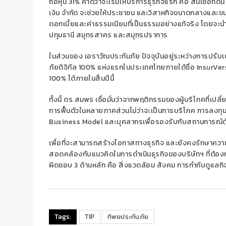
ถือหุ้น 31% คาดว่าจะเริ่มให้บริการธุรกิจแรก คือ สินเชื่อที่
เงิน จำกัด จะช่วยให้ประชาชน และวิสาหกิจขนาดกลางและข
ดอกเบี้ยและค่าธรรมเนียมที่เป็นธรรมอย่างแท้จริง โดยจะนำร่อ
ปทุมธานี สมุทรสาคร และสมุทรปราการ
ในส่วนของ เอราวัณประกันภัย ปัจจุบันอยู่ระหว่างการปร
ภัยดิจิทัล 100% แห่งแรกในประเทศไทยภายใต้ชื่อ
InsurVe
100% ได้ภายในสิ้นปีนี้
ทั้งนี้ ดร.สมพร เชื่อมั่นว่าจากพฤติกรรมของผู้บริโภคที่เป
การฟื้นตัวในหลายภาคส่วนไม่ว่าจะเป็นการบริโภค การลงทุน
Business Model
และบุคลากรเพื่อรองรับกับสถานการณ์ดั
เพื่อที่จะสามารถสร้างโอกาสทางธุรกิจ และยังคงรักษาความ
สอดคล้องกับแนวคิดในการดำเนินธุรกิจของบริษัทฯ ที่ต้อง
ผิดชอบ 3 ด้านหลัก คือ สิ่งแวดล้อม สังคม การกำกับดูแลกิจก
Tags:
TIP
ทิพยประกันภัย