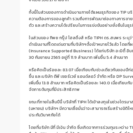
ทั้งนี้ในส่วนของการดำเนินงานภายใต้แผนธุรกิจของ
TIP
บร
ความต้องการของลูกค้า รวมถึงการพัฒนาช่องทางการขายร่ว
ตัว และสร้างความได้เปรียบในการแข่งขันอย่างยั่งยืนในธุร
ในส่วนของ ทิพย กรุ๊ป โฮลดิ้งส์ หรือ
TIPH
ดร.สมพร ระบุว่า
ดำเนินงานที่โดดเด่นตามที่บริษัทฯตั้งเป้าหมายไว้แล้ว โดย
(
Insurance Supported Business)
ได้แก่บริษัท อะมิตี้ อ
30 กันยายน 2565 อยู่ที่ 11.9 ล้านบาท เพิ่มขึ้น 5.4 ล้านบาท
หรือคิดเป็นร้อยละ 83.07 เมื่อเทียบกับช่วงเดียวกันของป
ขึ้น และบริษัท ดีพี เซอร์เวย์ แอนด์ลอว์ จำกัด หรือ
DP Surv
เพิ่มขึ้น 13.8 ล้านบาท หรือคิดเป็นร้อยละ 140.0 เมื่อเทีย
จัดการต้นทุนที่มีประสิทธิภาพ
ขณะที่ภายในสิ้นปีนี้ บริษัทที่
TIPH
ได้เข้าลงทุนในช่วงไตรมาสที
(มหาชน) บริษัทฯ มีความเชื่อมั่นว่าจะสามารถเริ่มสร้างมิติใหม
ประกันวินาศภัยได้
โดยที่บริษัท มีที่ มีเงิน จำกัด ซึ่งเกิดจากการร่วมทุนระหว่าง
T