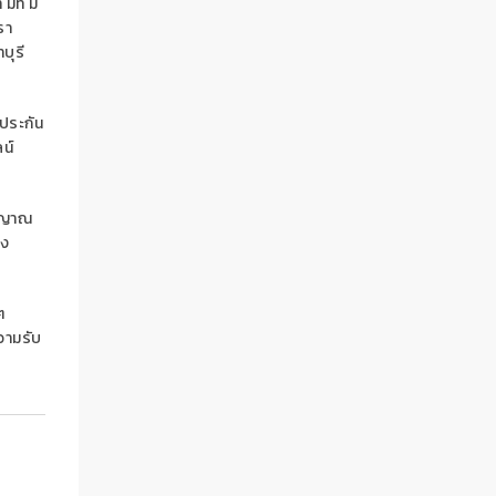
ีที่ มี
รา
บุรี
ประกัน
น์
ัญญาณ
อง
ๆ
วามรับ