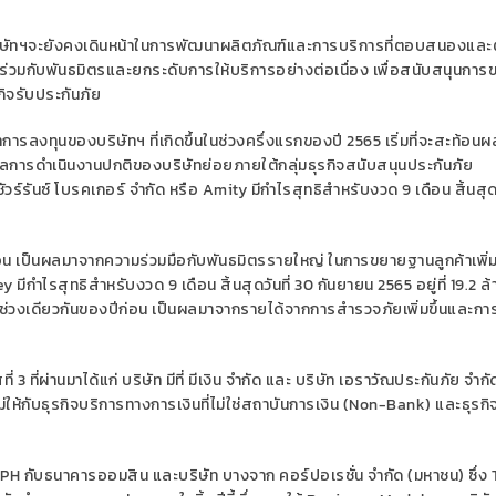
ิษัทฯจะยังคงเดินหน้าในการพัฒนาผลิตภัณฑ์และการบริการที่ตอบสนองและ
มกับพันธมิตรและยกระดับการให้บริการอย่างต่อเนื่อง เพื่อสนับสนุนการ
กิจรับประกันภัย
การลงทุนของบริษัทฯ ที่เกิดขึ้นในช่วงครึ่งแรกของปี 2565 เริ่มที่จะสะท้อน
ที่ผลการดำเนินงานปกติของบริษัทย่อยภายใต้กลุ่มธุรกิจสนับสนุนประกันภัย
ินชัวร์รันซ์ โบรคเกอร์ จำกัด หรือ
Amity
มีกำไรสุทธิสำหรับงวด 9 เดือน สิ้นสุดว
ีก่อน เป็นผลมาจากความร่วมมือกับพันธมิตรรายใหญ่ ในการขยายฐานลูกค้าเพิ่
ey
มีกำไรสุทธิสำหรับงวด 9 เดือน สิ้นสุดวันที่ 30 กันยายน 2565 อยู่ที่ 19.2 ล
บกับช่วงเดียวกันของปีก่อน เป็นผลมาจากรายได้จากการสำรวจภัยเพิ่มขึ้นและกา
่ 3 ที่ผ่านมาได้แก่ บริษัท มีที่ มีเงิน จำกัด และ บริษัท เอราวัณประกันภัย จำกั
่ให้กับธุรกิจบริการทางการเงินที่ไม่ใช่สถาบันการเงิน (
Non-Bank)
และธุรกิ
IPH
กับธนาคารออมสิน และบริษัท บางจาก คอร์ปอเรชั่น จำกัด (มหาชน) ซึ่ง