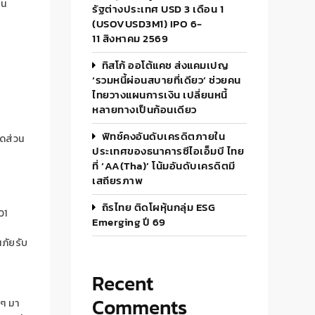
็น
รัฐต่างประเทศ USD 3 เดือน 1
(USOVUSD3M1) IPO 6-
11 สิงหาคม 2569
ทิสโก้ ออโต้แคช ส่งแคมเปญ
‘รวมหนี้ผ่อนสบายที่เดียว’ ช่วยคน
ไทยวางแผนการเงิน เปลี่ยนหนี้
หลายทางเป็นก้อนเดียว
ฟิทช์คงอันดับเครดิตภายใน
ัดส่วน
ประเทศของธนาคารซีไอเอ็มบี ไทย
ที่ ‘AA(tha)’ โน้มอันดับเครดิตมี
เสถียรภาพ
ถิรไทย ติดโผหุ้นกลุ่ม ESG
01
Emerging ปี 69
นภัยรับ
Recent
Comments
ๆ
มา