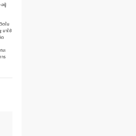
ผู้
วิตใน
ng
มาใช้
ิต
คณะ
นการ