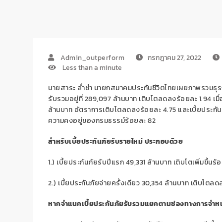
Admin_outperform
กรกฎาคม 27, 2022
Less than a minute
นายสาระ ล่ำซำ นายกสมาคมประกันชีวิตไทย
เผย
ภาพรวมธุรก
รับรวมอยู่ที่
289
,
097
ล้า
นบาท เติบโต
ลดลง
ร้อยล
ะ
1.94
เมื
ล้านบาท อัต
ราการเติบโต
ลดลง
ร้อยละ
4.75
และเ
บี้ยประกัน
ความคงอยู่ของกรมธรรม์ร้อยละ
82
สำหรับเบี้ยประกันภัยรับรายใหม่ ประกอบด้วย
1.) เบี้
ยประกันภัยรับปีแรก
49
,
331
ล้านบาท เติบโต
เพิ่มขึ้น
ร้
2.) เบี้
ยประกันภัยจ่ายครั้งเดียว
30
,
354
ล้า
นบาท เติบโต
ลด
หากจำแนกเบี้ยประกันภัยรับรวมแยกตามช่องทางการจำหน่