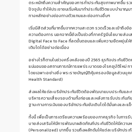
ตระหนักถึงความสำคัญของการทำประกันสุขภาพมากขึ้น
รวม
ปัจจุบัน
ทำให้ประชาชนเริ่มหันมาทำประกันชีวิตแบบบำนาญมา
ทางหลักอย่างช่องทางตัวแทนและช่องทางอื่นๆ
เริ่มมีสัดส่วนที่มากขึ้น
จากความสะดวก รวดเร็วและเข้าถึงข้อม
ความต้องการ
นอกจากนี้ยังเป็นช่วงที่ภาครัฐมีนโยบายส่ง
Digital Face to Face
ที่ลดขั้นตอนและเพิ่มความยืดหยุ่นใ
เติบโตได้อย่างต่อเนื่อง
อย่างไรก็ตามในช่วงครึ่งหลังของปี 2565 ธุรกิจประกันชีว
แน่นอนของ
สถานการณ์การแพร่ระบาดของโรคอุบัติใหม่ กา
โดยเฉพาะอย่างยิ่ง
พระราชบัญญัติคุ้มครองข้อมูลส่วนบุค
Health Standard)
ส่งผลให้แต่ละบริษัทประกันชีวิตต้องพัฒนาแบบประกันและก
บริหารความเสี่ยงรอบด้านทั้งก่อนและหลังการรับประกันภั
ฐานะทางการเงินของบริษัทประกันยังเติบโตได้มั่นคงและแข
ทั้งนี้
เพื่อเป็นการเตรียมความพร้อมของภาคธุรกิจ
ในการ
รั
บาย
ส่งเสริมให้มีการพัฒนา
ผลิตภัณฑ์ประกันชีวิตให้มีคว
(
Personalized)
มากขึ้น รวมถึงผลักดันให้แต่ละบริษัทประกั