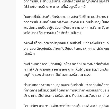
จาก
การ
ที่ประชาชนเริ่มตระหนักให้ความสำคัญกับการดูแลส
ใช้จ่ายในการรักษาพยาบาลที่เพิ่มสูงขึ้นทุกปี
ในขณะที่เบี้ยประกันภัยรับรวมของประกันชีวิตแบบบำนาญ (
จากการที่ประเทศไทยเข้าสู่สังคมสูงวัย
ประกันบำนาญเป็นเคร
พอต่อความเป็นอยู่ในช่วงเกษียณ
และ
มาจากการที่ภาครัฐสน
พร้อมทางด้านการเงินเมื่อเข้าวัยเกษียณ
อย่างไรก็ตามภาพรวมธุรกิจประกันชีวิตในช่วงครึ่งปีแรกของ
จากช่วงเดียวกันเมื่อเทียบกับปีก่อน
โดย
มา
จากการได้รับผ
เงินเฟ้อ
ซึ่งส่งผล
ต่อความเชื่อมั่นผู้บริโภคลดลงและส่งผลต่อกำลัง
ค่า
ทำให้
ประชาชน
ชะลอการลงทุน จะเห็นได้จาก
ผลิตภัณฑ์ปร
อยู่ที่
19,825
ล้านบาท
เติบโตลดลงร้อยละ 8.22
สำหรับทิศทาง
ภาพรวม
ธุรกิจประกันชีวิตในช่วงครึ่ง
ปี
หลังข
ที่คาดการณ์ไว้เมื่อต้นปี โดยคาดการณ์ว่า
ภาพรวมธุรกิจประกั
อัตราการเติบโตระหว่างร้อยละ 0 ถึง 2.5 และอัตราความคง
โดยหลักๆ มาจาก
ปัจจัยบวกที่ช่วยกระตุ้นและส่งเสริมธุรก