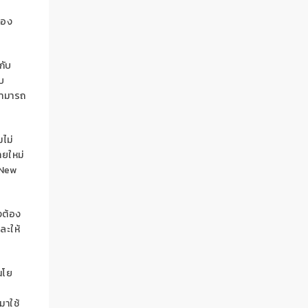
่อง
กับ
บ
สามารถ
ไม่
ยใหม่
New
งต้อง
ละ
ให้
นโย
ล
มาใช้