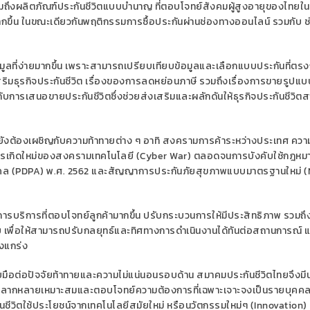
ถึง
ผลิตภัณฑ์ประกันชีวิตแบบบำนาญ
ที่
ตอบโจทย์สังคมผู้สูงอายุของไทยใน
กขึ้น
ในขณะเดียวกันพฤติกรรมการซื้อประกันผ่านช่องทางออนไลน์
รวมกับ ช
ูลที่ง่ายมากขึ้น เพราะสามารถเปรียบเทียบข้อมูลและเลือกแบบประกันที่ตรง
เสริมธุรกิจประกันชีวิต เรื่องของการลดหย่อนภาษี รวมถึงเรื่องการขายรูปแบ
ห้กับการเสนอขายประกันชีวิต
ซึ่งช่วยส่งเสริมและผลักดันให้ธุรกิจประกันชีวิต
ิตยังต้องเผชิญกับความท้าทายต่าง ๆ อาทิ สงครามการค้าระหว่างประเทศ
ความ
รเกิดใหม่ของสงครามเทคโนโลยี (
Cyber War)
ตลอดจนการบังคับใช้กฎหมา
คล (
PDPA)
พ.ศ. 2562
และ
สัญญาการประกันภัยสุขภาพแบบมาตรฐานใหม่ (
ารบริการที่ตอบโจทย์ลูกค้ามากขึ้น
ปรับกระบวนการให้มีประสิทธิภาพ
รวมถึ
ย
เพื่อให้
สามารถปรับกลยุทธ์และทิศทางการดำเนินงานได้ทันต่อสถานการณ์
แ
็งแกร่ง
บมือต่อปัจจัยท้าทายและความไม่แน่นอนรอบด้าน สมาคมประกันชีวิตไทยจึงมี
ามหลากหลายเหมาะสม
และตอบโจทย์ความต้องการ
ที่เฉพาะเจาะจงเป็นรายบุคค
นชีวิต
ใช้ประโยชน์จากเทคโนโลยีสมัยใหม่ หรือนวัตกรรมใหม่ๆ (
Innovation
)