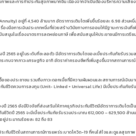
ุขภาพและการทำประกันสุขภาพมากขึ้น เนื่องจากจำเป็นต้องบริหารความเสี่ยง
Annuity)
อยู่ที่ 4
,
540
ล้านบาท อัตราการเติบโตเพิ่มขึ้นร้อยละ 6.98
ส่วนหนึ่
ื่องมือการเงินประเภทหนึ่งที่
ช่วย
สร้างวินัยทางการออมให้มีฐานะการเงินที่เ
ับสนุนในเรื่องมาตรการลดหย่อนภาษี เพื่อ
สนับสนุน
ให้ประชาชนมีการเตรีย
ปี 2565 อยู่ในระดับ
ที่
ชะลอตัว มีอัตราการเติบโตของเบี้ยประกันภัยรับรว
ลกระทบจาก
ภาวะ
เศรษฐกิจ อาทิ อัตราค่าครองชีพที่เพิ่มสูงขึ้น
จากสถานการณ์
ซื้อของประชาชน รวมถึงภาวะดอกเบี้ยที่มีความผันผวน
และสถานการณ์เงินบา
ะกันชีวิตควบการลงทุน
(
Unit- Linked + Universal Life)
มีเบี้ยประกันภัยร
องปี 2565
ยัง
มีปัจจัยที่ส่งเสริมให้ภาคธุรกิจประกันชีวิต
มีอัตราการเติบโตเป็
นชีวิตปี 2565 จะมี
เบี้ยประกันภัยรับรวมประมาณ 612
,
000 – 629
,
500 ล้าน
อยู่ประมาณร้อยละ 82 ถึง 83
ิจประกันชีวิตในสถานการณ์การแพร่ระบาดโควิด-19 ที่คนใส่ใจและดูแลสุขภาพ