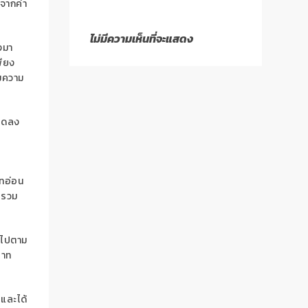
จากค่า
ไม่มีความเห็นที่จะแสดง
งมา
พียง
มความ
มลดลง
ทอ่อน
ับรวม
นไป
ตาม
บาท
 และได้