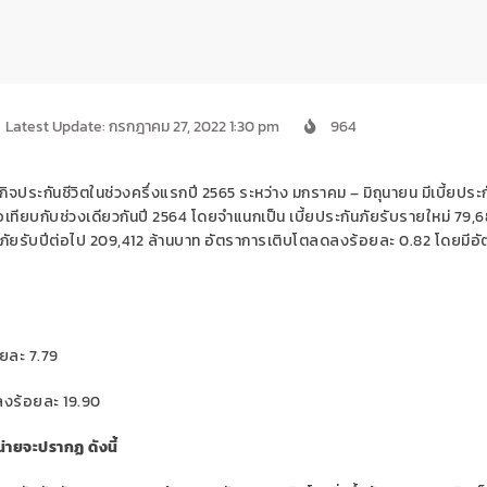
Latest Update: กรกฎาคม 27, 2022 1:30 pm
964
ิจประกันชีวิต
ใน
ช่วงครึ่งแรก
ปี 2565
ระหว่าง
มกราคม
–
มิถุนายน
มีเบี้
ยประก
่อเทียบกับ
ช่วงเดียวกัน
ปี 256
4
โดย
จำแนกเป็น เ
บี้ยประกันภัยรับรายใหม่
79
,
6
ภัยรับปีต่อไป
209
,
412
ล้านบาท อั
ตราการเติบโต
ลดลง
ร้อยละ
0.82
โดยมีอั
อยละ
7.79
ลง
ร้อยละ
19.90
ายจะปรากฏ ดังนี้