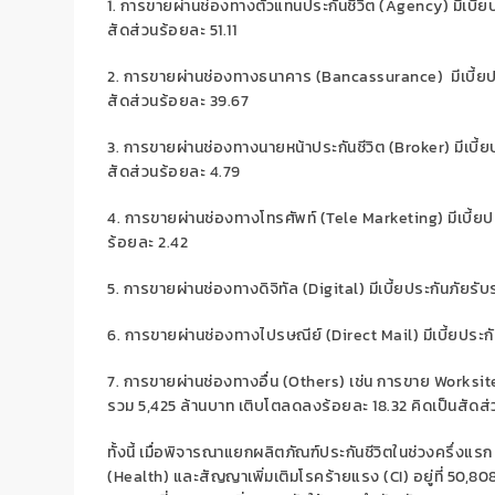
1
.
การขายผ่านช่องทางตัวแทนประกันชีวิต (
Agency)
มีเบี้
สัดส่วนร้อยละ
51.11
2
.
การขายผ่านช่องทางธนาคาร (
Bancassurance)
มีเบี้
สัดส่วนร้อยละ
39.67
3
.
การขายผ่านช่องทางนายหน้าประกันชีวิต (
Broker)
มีเบี้
สัดส่วนร้อยละ
4.79
4
.
การขายผ่านช่องทางโทรศัพท์ (
Tele Marketing)
มีเบี้ย
ร้อยละ
2.42
5
. การขายผ่านช่องทางดิจิทัล (
Digital)
มีเบี้ยประกันภัยรั
6
.
การขายผ่านช่องทางไปรษณีย์ (
Direct Mail)
มีเบี้ยประก
7
. การขายผ่านช่องทางอื่น (
Others)
เช่น การขาย
Worksit
รวม
5,425
ล้านบาท เติบโตลดลงร้อยละ
18.32
คิดเป็นสัดส
ทั้งนี้
เมื่อพิจารณาแยก
ผลิตภัณฑ์ประกันชีวิต
ในช่วง
ครึ่งแรก
(
Health)
และ
สัญญาเพิ่มเติม
โรคร้ายแรง
(
CI)
อยู่ที่
50,80