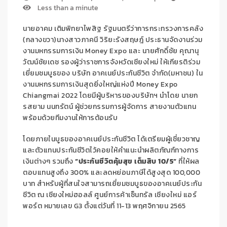
Less than a minute
นายอาคม เติมพิทยาไพสิฐ รัฐมนตรีว่าการกระทรวงการคลัง
(กลางขวา)นางสาวภาคนี วิริยะรังสฤษฎ์ ประธานจัดงานร่วม
งานมหกรรมการเงิน Money Expo และ นายศักดิ์ชัย คุณานุ
วัฒน์ชัยเดช รองผู้ว่าราชการจังหวัดเชียงใหม่ ให้เกียรติร่วม
เยี่ยมชมบูธของ บริษัท อาคเนย์ประกันชีวิต จำกัด(มหาชน) ใน
งานมหกรรมการเงินสุดยิ่งใหญ่แห่งปี Money Expo
Chiangmai 2022 โดยมีผู้บริหารของบริษัทฯ นำโดย นายก
รสยาม นนทรัตน์ ผู้ช่วยกรรมการผู้จัดการ สายงานตัวแทน
พร้อมด้วยทีมงานให้การต้อนรับ
โดยภายในบูธของอาคเนย์ประกันชีวิต ได้เตรียมผู้เชี่ยวชาญ
และตัวแทนประกันชีวิตไว้คอยให้คำแนะนำผลิตภัณฑ์ทางการ
เงินต่างๆ รวมถึง
“ประกันชีวิตคุ้มสุข เต็มสิบ
10/5”
ที่ให้ผล
ตอบแทนสูงถึง 300% และลดหย่อนภาษีได้สูงสุด 100,000
บาท สำหรับผู้ที่สนใจสามารถเยี่ยมชมบูธของอาคเนย์ประกัน
ชีวิต ณ เชียงใหม่ฮอลล์ ศูนย์การค้าเซ็นทรัล เชียงใหม่ แอร์
พอร์ต หมายเลข G3 ตั้งแต่วันที่ 11-13 พฤศจิกายน 2565