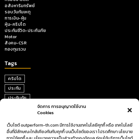
อสังหาริมทรัพย์
รอบวันทันเหตุ
การเงิน-หุ้น
หุ้น-คริปโต
ประกันชีวิต-ประกันภัย
Motor
สังคม-CSR
กองทุนรวม
Tags
คริปโต
ประกัน
ประกันภัย
จัดการ การอนุญาตใช้งาน
หุ้น
Cookies
การเงิน
เว็บไซต์ outperform-th.com มีการใช้งานเทคโนโลยีคุกกี้ หรือ เทคโนโลยี
ตราสารหนี้
อื่นที่มีลักษณะใกล้เคียงกันกับคุกกี้ บนเว็บไซต์ของเรา โปรดศึกษา นโยบาย
อสังหาริมทรัพย์
การใช้คุกกี้ และ นโยบายความเป็นส่วนตัวของข้อมูล ก่อนใช้บริการเว็บไซต์