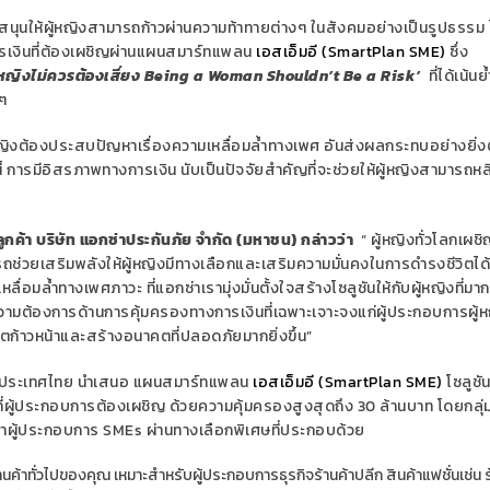
นับสนุนให้ผู้หญิงสามารถก้าวผ่านความท้าทายต่างๆ ในสังคมอย่างเป็นรูปธรรม ไ
รเงินที่ต้องเผชิญผ่านแผนสมาร์ทแพลน
เอสเอ็มอี (SmartPlan SME)
ซึ่ง
ู้หญิงไม่ควรต้องเสี่ยง
Being a Woman Shouldn’t Be a Risk’
ที่ได้เน้นย
ๆ
้หญิงต้องประสบปัญหาเรื่องความเหลื่อมล้ำทางเพศ อันส่งผลกระทบอย่างยิ่ง
้ การมีอิสรภาพทางการเงิน นับเป็นปัจจัยสำคัญที่จะช่วยให้ผู้หญิงสามารถหล
ค้า บริษัท แอกซ่าประกันภัย จำกัด (มหาชน) กล่าวว่า
“ ผู้หญิงทั่วโลกเผชิ
รถช่วยเสริมพลังให้ผู้หญิงมีทางเลือกและเสริมความมั่นคงในการดำรงชีวิตได
ลื่อมล้ำทางเพศภาวะ ที่แอกซ่าเรามุ่งมั่นตั้งใจสร้างโซลูชันให้กับผู้หญิงที่มา
ความต้องการด้านการคุ้มครองทางการเงินที่เฉพาะเจาะจงแก่ผู้ประกอบการผู้
บโตก้าวหน้าและสร้างอนาคตที่ปลอดภัยมากยิ่งขึ้น”
่า ประเทศไทย นำเสนอ แผนสมาร์ทแพลน
เอสเอ็มอี (SmartPlan SME)
โซลูชั
ๆ ที่ผู้ประกอบการต้องเผชิญ ด้วยความคุ้มครองสูงสุดถึง 30 ล้านบาท โดยกลุ
ผู้ประกอบการ SMEs ผ่านทางเลือกพิเศษที่ประกอบด้วย
้านค้าทั่วไปของคุณ เหมาะสำหรับผู้ประกอบการธุรกิจร้านค้าปลีก สินค้าแฟชั่นเช่น ร