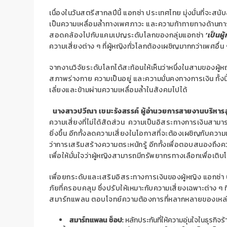
เนื่องในวันสตรีสากลปีนี้ แอกซ่า ประเทศไทย มุ่งมั่นที่จะส
เป็นความเหลื่อมล้ำทางเพศภาวะ และความท้าทายทางด้านกา
สอดคล้องไปกับแคมเปญระดับโลกของกลุ่มแอกซ่า
‘เป็นผ
ความเสี่ยงต่าง ๆ ที่ผู้หญิงทั่วโลกต้องเผชิญมากกว่าเพศอื่น 
จากงานวิจัยระดับโลกได้สะท้อนให้เห็นว่าหนึ่งในสามของผู
สภาพร่างกาย ความเป็นอยู่ และความมั่นคงทางการเงิน ทั้งนี
เลี่ยงและข้ามผ่านความเหลื่อมล้ำในสังคมไปได้
นางสาวปวีณา เขมะรังสรรค์ ผู้อำนวยการสายงานบริหารลูก
ความเสี่ยงที่ไม่ได้สัดส่วน ความเป็นอิสระทางการเงินสามา
ยิ่งขึ้น อีกทั้งลดความเสี่ยงในโอกาสที่จะต้องเผชิญกับความเห
ว่าการเสริมสร้างความตระหนักรู้ อีกทั้งเพื่อตอบสนองถึง
เพื่อให้มั่นใจว่าผู้หญิงสามารถมีทรัพยากรทางเลือกเพื่อเติ
เพื่อยกระดับและเสริมอิสระทางการเงินของผู้หญิง แอกซ
ภัยที่ครอบคลุม ซึ่งปรับให้เหมาะกับความเสี่ยงเฉพาะต่าง 
สมาร์ทแพลน ตอบโจทย์ความต้องการที่หลากหลายของเหล่า
สมาร์ทแพลน ช็อป
:
หลักประกันที่ให้ความอุ่นใจในธุรกิจร