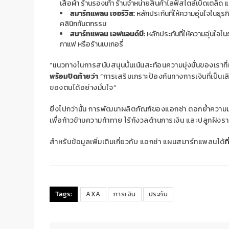
เสื้อผ้า ร้านรองเท้า ร้านจำหน่ายสินค้าไลฟ์สไตล์เบ็ดเตล็ด 
สมาร์ทแพลน เซอร์วิส
:
หลักประกันที่ให้ความอุ่นใจในธุร
คลินิกทันตกรรม
สมาร์ทแพลน เอฟแอนด์บี
:
หลักประกันที่ให้ความอุ่นใจใ
กาแฟ หรือร้านเบเกอรี่
“แนวทางในการสนับสนุนนั้นเน้นสะท้อนความมุ่งมั่นของเราท
พร้อมปิดท้ายว่า
“การเสริมเกราะป้องกันทางการเงินที่เป็นเ
ของตนได้อย่างมั่นใจ”
ยิ่งไปกว่านั้น การพัฒนาผลิตภัณฑ์ของแอกซ่า ตอกย้ำความ
เพื่อก้าวข้ามความท้าทาย ไร้กังวลด้านการเงิน และปลูกฝัง
สำหรับข้อมูลเพิ่มเติมเกี่ยวกับ แอกซ่า แผนสมาร์ทแพลนได้
ที่
Tags:
AXA
การเงิน
ประกัน