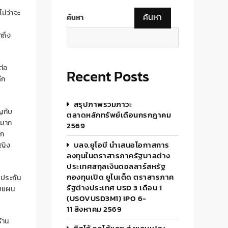
ม่ว่าจะ
ค้นหา
ค้นหา
้ำถึง
ต่อ
Recent Posts
ีก
สรุปภาพรวมภาวะ
ญกับ
ตลาดหลักทรัพย์เดือนกรกฎาคม
้มาก
2569
กก
บลจ.ยูโอบี นำเสนอโอกาสการ
หญิง
ลงทุนในตราสารภาครัฐบาลต่าง
ประเทศสกุลเงินดอลลาร์สหรัฐ
กองทุนเปิด ยูไนเต็ด ตราสารภาค
นประกัน
รัฐต่างประเทศ USD 3 เดือน 1
่มแผน
(USOVUSD3M1) IPO 6-
11 สิงหาคม 2569
้าน