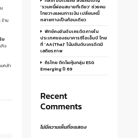
ทิสโก้ ออโต้แคช ส่งแคมเปญ
‘รวมหนี้ผ่อนสบายที่เดียว’ ช่วยคน
ผม
ไทยวางแผนการเงิน เปลี่ยนหนี้
หลายทางเป็นก้อนเดียว
 ร้าน
ฟิทช์คงอันดับเครดิตภายใน
ประเทศของธนาคารซีไอเอ็มบี ไทย
ริม
ที่ ‘AA(tha)’ โน้มอันดับเครดิตมี
รกิจ
เสถียรภาพ
ถิรไทย ติดโผหุ้นกลุ่ม ESG
ามกล้า
Emerging ปี 69
Recent
Comments
ไม่มีความเห็นที่จะแสดง