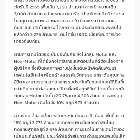
ล่าสุดบริษัทฯได้พิจารณาปรับเป้าหมายการเติบโตเบี้ยประกัน
ภัยรับปี 2565 เพิ่มเป็น 7,300 ล้านบาท จากเป้าหมายเดิม
7,000 ล้านบาท
หลัง
กระแสตอบรับ “ประกัน
รถ
เปิดปิด” แรง
ไม่หยุด หนุน
ภาพรวม
ผลงานงวด
9 เดือนแรก (มกราคม-
กันยายน)
เติบโตแกร่ง
โดย
กวาดเบี้ยประกันภัยรับสะสมไป
แล้วกว่า 5,276 ล้านบาท เติบโตขึ้น 18.5
%
เมื่อเทียบจากช่วง
เดียวกันปีก่อน
ตามการเติบโตของเบี้ยประกันภัย
ทั้งในกลุ่ม
Motor
และ
Non-Motor
ที่ได้ยังคงได้รับกระแสตอบรับที่ดีต่อเนื่องจาก
ผู้บริโภค
ซึ่ง
เป็น
ผล
จากความมุ่งมั่นเดินหน้าคิดค้นพัฒนา
เทคโนโลยีใหม่ๆ เพื่อสร้างสรรค์นวัตกรรม ยกระดับคุณภาพ
ชีวิต และมาตรฐานอุตสาหกรรมประกันภัยของไทยให้ดียิ่งขึ้น
กว่าเดิม
ภายใต้สโลแกน “คิดเผื่อเพื่อทุกชีวิต”
โดยเบี้ยประกัน
ภัยกลุ่ม
Motor
เติบโต
20.7
%
แตะ 4,303 ล้านบาท และกลุ่ม
Non-Motor
เติบโตขึ้น 10
%
อยู่ที่ 973 ล้านบาท
สำหรับค่าใช้จ่ายในการรับประกันภัยงวด 9 เดือน เพิ่มขึ้นราว
18
%
อยู่ที่ 3,773 ล้านบาท จากการเพิ่มขึ้นของ
ค่าสินไ
ห
ม
ทดแทนสุทธิ
อยู่ที่ 2,676 ล้านบาท ตามแนวโน้มการเติบโตของ
เบี้ยประกันภัยรับ
ขณะที่ค่าใช้จ่ายในการดำเนินงาน
เพิ่มขึ้นเล็ก