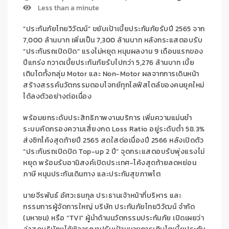
Less than a minute
“ประกันภัยไทยวิวัฒน์”
ขยับเป้าเบี้ยประกันภัยรับปี 2565
จาก
7,000 ล้านบาท เพิ่ม
เป็น 7,300 ล้านบาท หลัง
กระแสตอบรับ
“ประกัน
รถ
เปิดปิด” แรงไม่หยุด หนุน
ผลงาน 9 เดือนแรก
ของ
ปี
แกร่ง กวาดเบี้ยประกันภัยรับไปกว่า 5,276 ล้านบาท
เบี้ย
เติบโตทั้งกลุ่ม
Motor
และ
Non-Motor
ผล
จาก
การเดินหน้า
สร้างสรรค์นวัตกรรมตอบโจทย์
ทุกไลฟ์สไตล์ของ
คนยุคใหม่
ได้ลงตัว
อย่างต่อเนื่อง
พร้อม
ยกระดับประสิทธิภาพงานบริการ เพิ่มความแม่นยำ
ระบบคัดกรองความเสี่ยงกด
Loss Ratio
อยู่ระดับต่ำ 58.3
%
ส่งซิกโค้งสุดท้ายปี 2565
สดใส
ต่อเนื่องปี 2566
หลัง
เปิดตัว
“ประกัน
รถ
เปิดปิด
Top-up 2
ปี”
จุด
กระแสตอบรับพุ่งแรงไม่
หยุด
พร้อมรับอานิสงค์เปิดประเทศ
-โค้งสุดท้ายลดหย่อน
ภาษี หนุนประกันเดินทาง และประกันสุขภาพโต
นายจีรพันธ์ อัศวะธนกุล ประธานเจ้าหน้าที่บริหาร และ
กรรมการผู้จัดการใหญ่ บริษัท ประกันภัยไทยวิวัฒน์ จำกัด
(มหาชน) หรือ “
TVI
” ผู้นำด้านนวัตกรรมประกันภัย
เปิดเผยว่า