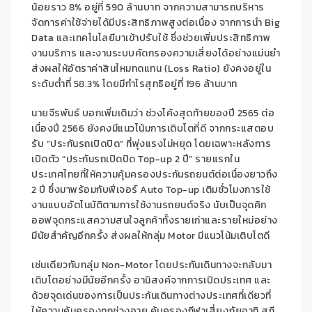
น้อยราว 8
%
อยู่ที่ 590 ล้านบาท
จากความสามารถบริหาร
จัดการ
ค่าใช้จ่ายได้มีประสิทธิภาพสูงต่อเนื่อง จากการนำ
Big
Data
และเทคโนโลยีมาเข้าปรับใช้ ซึ่งช่วยเพิ่มประสิทธิภาพ
งานบริการ และงานระบบคัดกรองความเสี่ยงได้
อย่าง
แม่นยำ
ส่งผลให้อัตราค่าสินไหมทดแทน (
Loss Ratio
)
ยังคงอยู่ใน
ระดับต่ำที่ 58.3
%
โดยมีกำไรสุทธิอยู่ที่ 196 ล้านบาท
นายจีรพันธ์ บอกเพิ่มเติมว่า
ช่วง
โค้งสุดท้ายของปี 2565 ต่อ
เนื่องปี 2566
ยังคงมีแนวโน้มการเติบโตที่ดี
จากกระแสตอบ
รับ “ประกัน
รถ
เปิดปิด” ที่
พุ่งแรงไม่หยุด
โดยเฉพาะหลังการ
เปิดตัว “
ประกันรถเปิดปิด
Top-up
2 ปี
” รายแรกใน
ประเทศไทยที่
ให้ความคุ้มครองประกันรถยนต์ต่อเนื่องยาวถึง
2 ปี
ซึ่งมา
พร้อม
กับ
ฟีเจอร์
Auto Top-up
เติมชั่วโมงการใช้
งานแบบอัตโนมัติตามการใช้งานรถยนต์จริง นับเป็นจุดคิก
ออฟจุดกระแสความสนใจลูกค้าทั้งรายเก่าและรายใหม่อย่าง
มีนัยสำคัญ
อีกครั้ง
ส่งผลให้
กลุ่ม
Motor
มีแนวโน้มเติบโตดี
เช่นเดียวกับกลุ่ม
Non-Motor
โดย
ประกันเดินทางจะกลับมา
เติบโตอย่างมีนัยอีกครั้ง
อานิสงค์จากการเปิดประเทศ
และ
ด้วยจุดเด่นของการเป็นประกันเดินทางต่างประเทศที่เดียว
ที่
ให้ความคุ้มครองทุกช่วงอายุ
คุ้มครองกีฬาเสี่ยงภัย
อาทิ สกี,