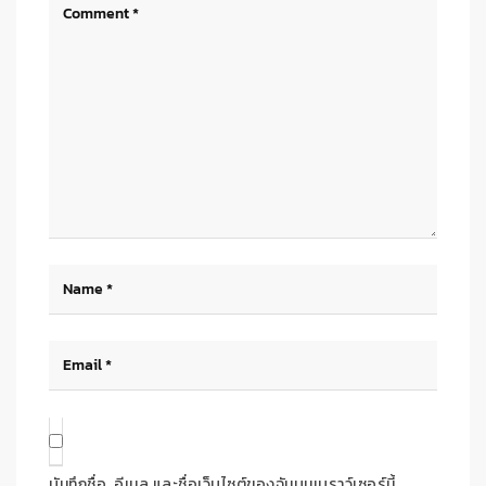
บันทึกชื่อ, อีเมล และชื่อเว็บไซต์ของฉันบนเบราว์เซอร์นี้