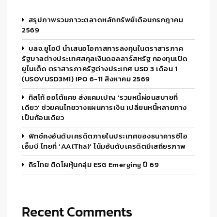
สรุปภาพรวมภาวะตลาดหลักทรัพย์เดือนกรกฎาคม
2569
บลจ.ยูโอบี นำเสนอโอกาสการลงทุนในตราสารภาค
รัฐบาลต่างประเทศสกุลเงินดอลลาร์สหรัฐ กองทุนเปิด
ยูไนเต็ด ตราสารภาครัฐต่างประเทศ USD 3 เดือน 1
(USOVUSD3M1) IPO 6-11 สิงหาคม 2569
ทิสโก้ ออโต้แคช ส่งแคมเปญ ‘รวมหนี้ผ่อนสบายที่
เดียว’ ช่วยคนไทยวางแผนการเงิน เปลี่ยนหนี้หลายทาง
เป็นก้อนเดียว
ฟิทช์คงอันดับเครดิตภายในประเทศของธนาคารซีไอ
เอ็มบี ไทยที่ ‘AA(tha)’ โน้มอันดับเครดิตมีเสถียรภาพ
ถิรไทย ติดโผหุ้นกลุ่ม ESG Emerging ปี 69
Recent Comments