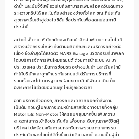
ดำน้ำ และบันจี้จัมพ์ รวมไปถึงสามารถเพิ่มหรือลดวันเดินทาง
ระหว่างทริปได้ และไม่ต้องสำรองจ่ายทั่ว
โลก
ขณะที่ประกัน
สุขภาพ
เริ่มเข้าสู่ช่วงไ
ฮ
ซีชั่น ซื้อประกันเพื่อลดหย่อนภาษี
ประจำปี
อย่างไรก็ตาม บริษัทฯ
ยังคงเดินหน้าคิดค้นพัฒนาเทคโนโลยี
สร้างนวัตกรรมใหม่ๆ ทั้งด้านผลิตภัณฑ์และบริการอย่างต่อ
เนื่อง ซึ่งล่าสุดได้เปิดตัว
MARS Garage
นวัตกรรมที่มาพลิก
โฉมบริการจัดการสินไหมรถยนต์ ด้วยการนำระบบ
AI
มา
ประมวลผล ประเมินการซ่อมรถ อย่างแม่นยำ และเรียลไทม์
ทำให้บริษัทและลูกค้าประกันรถยนต์ได้รับการบริการที่
รวดเร็วและได้มาตรฐาน พร้อมขยายสิทธิพิเศษ เติมเต็ม
อิสระการใช้ชีวิตของคนยุคใหม
ทุกช่วงเวลา
อาทิ บริการที่จอดรถ, ล้างรถ
และ
คลาสออกกำลังกาย
เป็นต้น
ควบคู่ไปกับการเดินหน้าขยายช่องทางขายทั้งกลุ่ม
Motor
และ
Non-Motor
ให้ครอบคลุมมากขึ้น
เพิ่มความ
สะดวกในการเข้าถึงประกันภัย
เพื่อยกระดับคุณภาพชีวิตผู้
บริโภค ไปพร้อมๆกับการ
ยกระดับ
ภาพรวมอุตสาหกรรม
ประกันภัยของไทย
ให้ดียิ่งขึ้นกว่าเดิม
ตอกย้ำความเป็นผู้นำ