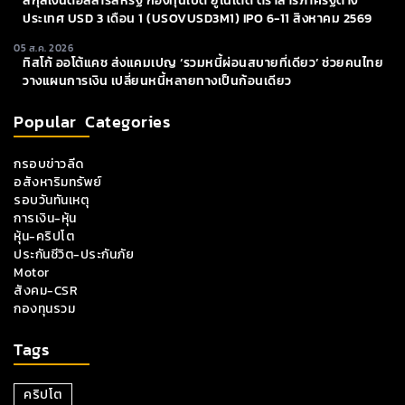
สกุลเงินดอลลาร์สหรัฐ กองทุนเปิด ยูไนเต็ด ตราสารภาครัฐต่าง
ประเทศ USD 3 เดือน 1 (USOVUSD3M1) IPO 6-11 สิงหาคม 2569
05 ส.ค. 2026
ทิสโก้ ออโต้แคช ส่งแคมเปญ ‘รวมหนี้ผ่อนสบายที่เดียว’ ช่วยคนไทย
วางแผนการเงิน เปลี่ยนหนี้หลายทางเป็นก้อนเดียว
Popular Categories
กรอบข่าวลีด
อสังหาริมทรัพย์
รอบวันทันเหตุ
การเงิน-หุ้น
หุ้น-คริปโต
ประกันชีวิต-ประกันภัย
Motor
สังคม-CSR
กองทุนรวม
Tags
คริปโต