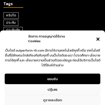
Tags
คริปโต
ประกัน
ประกันภัย
จัดการ การอนุญาตใช้งาน
หุ้น
Cookies
การเงิน
เว็บไซต์ outperform-th.com มีการใช้งานเทคโนโลยีคุกกี้ หรือ เทคโนโลยี
ตราสารหนี้
อื่นที่มีลักษณะใกล้เคียงกันกับคุกกี้ บนเว็บไซต์ของเรา โปรดศึกษา นโยบาย
อสังหาริมทรัพย์
การใช้คุกกี้ และ นโยบายความเป็นส่วนตัวของข้อมูล ก่อนใช้บริการเว็บไซต์
ได้ที่ลิงค์ด้านล่าง
ปันผล
ตลาดหุ้น
ยอมรับ
ปฏิเสธ
ดูรายละเอียด