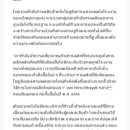
โดยรวมกำลังการผลิตสำหรับโซลูชันการแสดงผลในโรงงาน
ขนาดใหญ่บางแห่ง การรวมกลุ่มของกำลังการผลิตและการ
มุ่งเน้นไปที่มาตรฐาน ระบบอัตโนมัติ และการแปลงเป็นดิจิทัล
จะสร้างการทำงานร่วมกันทางเศรษฐกิจและเทคโนโลยีที่จะ
ช่วยให้คอนติเนนทอลสามารถสร้างยอดขายที่สูงขึ้นและเพิ่ม
ความประหยัดต่อขนาดต่อไป
“เรากำลังนำความเชี่ยวชาญด้านการผลิตที่ครอบคลุมในการ
ผลิตผลิตภัณฑ์ที่ซับซ้อนขึ้นไปอีกระดับด้วยกลยุทธ์โรงงาน
ขนาดใหญ่ของเรา เราเตรียมพร้อมสำหรับการเติบโต
ใน
อนาคต
และคำสั่งซื้อใหม่
ๆ ที่จะเข้ามา
การผลิต
ที่ซับซ้อน
ของ
โซลูชันจอแสดงผลขนาดใหญ่กำลังเพิ่มขึ้นอย่างรวดเร็วด้วย
วิธีการในการผลิต
ใหม่
ของเรา”
von Hirschheydt
กล่าว
คอนติเนนทอล
ก่อตั้งขึ้นในปี พ.ศ. 2414
พัฒนาเทคโนโลยีและบริการที่ก้าวล้ำสำหรับยานยนต์ที่มีการ
เชื่อมต่อและความยั่งยืนให้กับผู้คนและสินค้า โดยนำเสนอวิธี
การที่ปลอดภัย มีประสิทธิภาพ ชาญฉลาด และราคาไม่แพงให้
กับยานยนต์ เครื่องจักร การจราจร ตลอดจนการขนส่ง
คอน