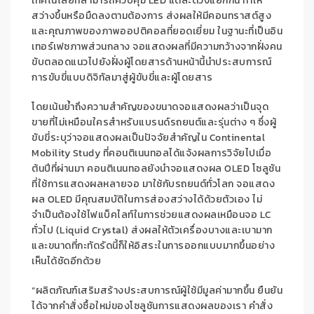
เทคโนโลยีที่สามารถควบคุม
LED
แต่ละดวงแยกกัน ทำให้
สว่างขึ้นหรือมืดลงตามต้องการ ส่งผลให้มีคอนทราสต์สูง
และคุณภาพของภาพออปติคอลที่ยอดเยี่ยม ในฐานะที่เป็นอิน
เทอร์เฟซภาพส่วนกลาง
จอแสดงผลที่มีความกว้างจากฝั่งคน
ขับตลอดแนวไปยังฝั่งผู้โดยสารด้านหน้า
นี้
นำประสบการณ์
การขับขี่แบบดิจิทัลมาสู่ผู้ขับขี่และผู้โดยสาร
โดยเน้นย้ำถึงความสำคัญของขนาดจอแสดงผลว่าเป็นจุด
ขายที่ไม่เหมือนใครสำหรับแบรนด์รถยนต์และรุ่นต่าง
ๆ ซึ่ง
ผู้
ขับขี่
ระบุว่า
จอแสดงผล
เป็นปัจจัยสำคัญใน
Continental
Mobility
Study
ที่
คอนติเนนทอลได้แจ้งผลการวิจัยไป
เมื่อ
ต้นปี
ที่ผ่านมา
คอนติเนนทอลยังนำ
จอแสดงผล
OLED
โซลูชัน
ที่ใช้
การแสดงผลหลายจอ
มาใช้กับรถยนต์ทั่วโลก
จอแสดง
ผล
OLED
มีคุณสมบัติ
ในการส่องสว่าง
ได้ด้วยตัว
เอง ไม่
จำเป็นต้องใช้ไฟแบ็คไลท์
ในการช่วยแสดงผล
เหมือนจอ
LC
ทั่วไป (
Liquid Crystal
) ส่งผลให้ตัวเครื่องบางและเบามาก
และ
ขนาดที่กะทัดรัด
นี้ก็ให้
อิสระในการออกแบบมากขึ้นอย่าง
เห็นได้ชัด
อีก
ด้วย
“
ผลิตภัณฑ์
เสริมสร้างประสบการณ์ผู้ใช้
มี
มูลค่า
มากขึ้น ยืนยัน
ได้
จากคำ
สั่งซื้อใหม่
ของ
โซลูชันการแสดงผลของเรา
คำสั่ง