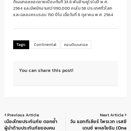
ติเนนทอลยอดขายเบื้องต้นที่ 3
3
.
8
พันล้านยูโรในปี พ.ศ.
256
4
และมีพนักงานกว่า
19
0
,000
คนใน
5
8 ประเทศทั่วโลก
และฉลองครบรอบ
150
ปีใน เมื่อวันที่ 8 ตุลาคม พ
.
ศ
. 2564
Tags:
Continental
คอนติเนนทอล
You can share this post!
Previous Article
Next Article
เมืองไทยประกันภัย ตอกย้ำ
วัน แอททีเลียร์ ไพรเวท เรสซิ
ผู้นำด้านประกันภัยของคน
เดนซ์ พหลโยธิน (One