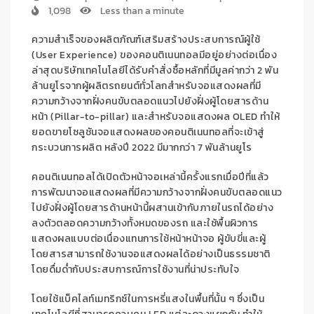
1,098
Less than a minute
ความสำเร็จของผลิตภัณฑ์
เสริมสร้างประสบการณ์ผู้ใช้
(
User Experience
)
ของคอนติเนนทอล
มีอยู่อย่างต่อเนื่อง
ล่าสุด
บริษัทเทคโนโลยีได้รับคำสั่งซื้อหลัก
ที่มี
มูลค่ากว่า 2 พัน
ล้านยูโรจากผู้ผลิตรถยนต์ทั่วโลกสำหรับ
จอแสดงผลที่มี
ความกว้างจากฝั่งคนขับตลอดแนวไปยังฝั่งผู้โดยสารด้าน
หน้า
(
Pillar-to-pillar
)
และสำหรับจอแสดงผล
OLED
ทำให้
ยอดขายโซลูชัน
จอ
แสดงผลของคอนติเนนทอลที่
จะเข้าสู่
กระบวนการผลิต
หลังปี 2022
มี
มากกว่า 7 พันล้านยูโร
คอนติเนนทอลได้เปิดตัวหน้าจอเหล่านี้
ครั้งแรกเมื่อปีที่แล้ว
การพัฒนา
จอแสดงผลที่มีความกว้างจากฝั่งคนขับตลอดแนว
ไปยังฝั่งผู้โดยสารด้านหน้า
นี้ผสานเข้ากับ
ภายในรถ
ได้อย่าง
ลงตัวตลอดความกว้างทั้งหมดของรถ และใช้พื้นผิวการ
แสดงผลแบบต่อเนื่องแทน
การ
ใช้หน้าหน้าจอ
ผู้ขับขี่และผู้
โดยสารสามารถใช้งานจอแสดงผลได้อย่างเป็นธรรมชาติ
โดยดื่มด่ำกับประสบการณ์การใช้งานที่น่าประทับใจ
โดยใช้
แบ็คไลท์เมทริกซ์
ใน
การ
หรี่แสงในพื้นที่
นั้น ๆ
ซึ่งเป็น